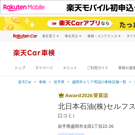
車を買う
車を売る
車検・メンテナンス
タイ
試乗・商談
楽天Car車買取
車検予約
キズ修理予約
新車
楽天Car車検
洗車・コーティン
メンテナンス管理
トップ
マイページ
メリット
ご利用ガイド
車検の基
楽天Car
車検
岩手県
盛岡市エリア周辺の車検店舗一覧
北日本石油(株)セル
口コミ）
岩手県盛岡市太田1丁目22-26