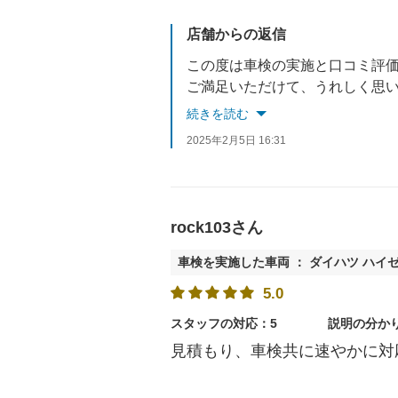
店舗からの返信
この度は車検の実施と口コミ評
ご満足いただけて、うれしく思
次の車検もぜひ当店でいお願い
続きを読む
2025年2月5日 16:31
rock103さん
車検を実施した車両 ： ダイハツ ハイ
5.0
スタッフの対応：5
説明の分か
見積もり、車検共に速やかに対