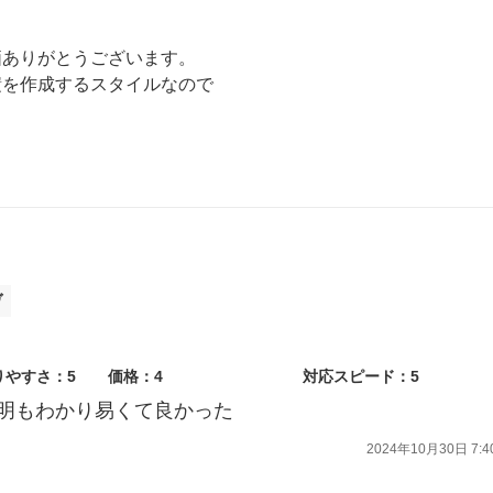
価ありがとうございます。
積を作成するスタイルなので
もご相談ください！
！
ヴ
りやすさ：5
価格：4
対応スピード：5
明もわかり易くて良かった
2024年10月30日 7:4