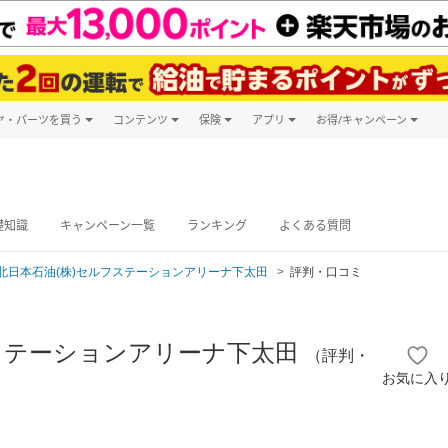
ヤ・パーツを買う
コンテンツ
保険
アプリ
お得/キャンペーン
楽天Carマガジン
キャンペーン
タイヤ・パーツ購入
自動車保険
楽天Carアプリ
自動車カタログ
タイヤ交換サービス
楽天マイカー
グ予約
礎知識
キャンペーン一覧
ランキング
よくある質問
北日本石油(株)セルフステーションアリーナ下太田
評判・口コミ
フステーションアリーナ下太田
（評判・
お気に入