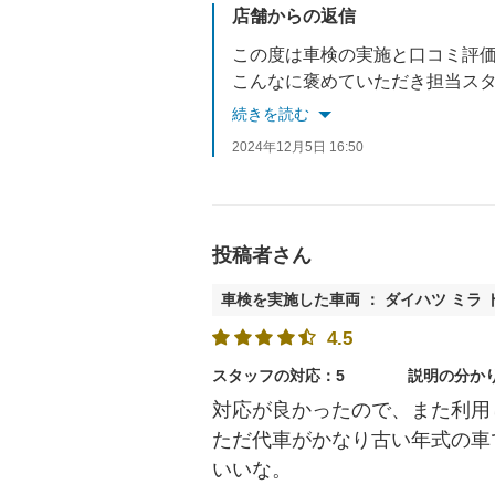
店舗からの返信
この度は車検の実施と口コミ評
こんなに褒めていただき担当ス
なにかわからないことがあれば
続きを読む
次回の車検もお待ちしておりま
2024年12月5日 16:50
投稿者さん
車検を実施した車両 ： ダイハツ ミラ 
4.5
スタッフの対応：5
説明の分か
対応が良かったので、また利用
ただ代車がかなり古い年式の車
いいな。