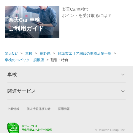
楽天Car車検で
ポイントを受け取るには？
楽天Car 車検
ご利用ガイド
楽天Car
車検
長野県
須坂市エリア周辺の車検店舗一覧
車検のコバック 須坂店
割引・特典
車検
関連サービス
トップ
マイページ
メリット
ご利用ガイド
試乗・商談
新車購入
企業情報
個人情報保護方針
採用情報
車検の基礎知識
キャンペーン一覧
楽天Car車買取
車検予約
ランキング
よくある質問
キズ修理予約
洗車・コーティング予約
© Rakuten Group, Inc.