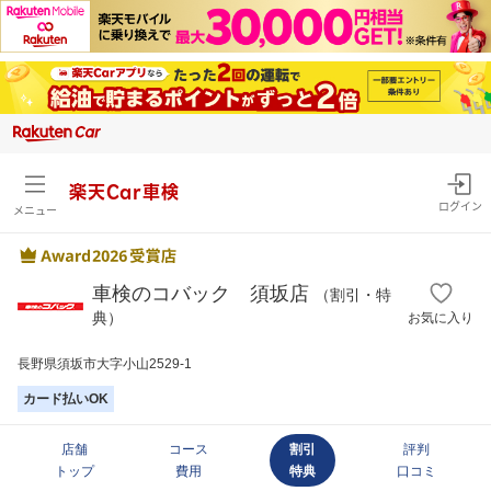
楽天Car車検
ログイン
メニュー
車検のコバック 須坂店
（割引・特
典）
お気に入り
長野県須坂市大字小山2529-1
カード払いOK
店舗
コース
割引
評判
トップ
費用
特典
口コミ