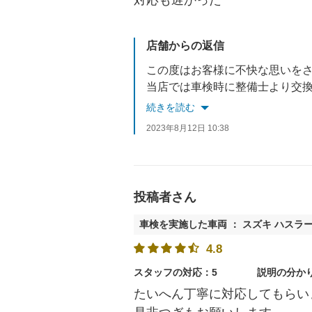
店舗からの返信
この度はお客様に不快な思いを
当店では車検時に整備士より交換推奨時期などを説明させていただ
今後、さらにお客様への説明やご案内をより細かくお伝えすると
続きを読む
重ねてお詫び申し上げるととも
2023年8月12日 10:38
投稿者さん
車検を実施した車両 ： スズキ ハスラ
4.8
スタッフの対応：5
説明の分か
たいへん丁寧に対応してもらい