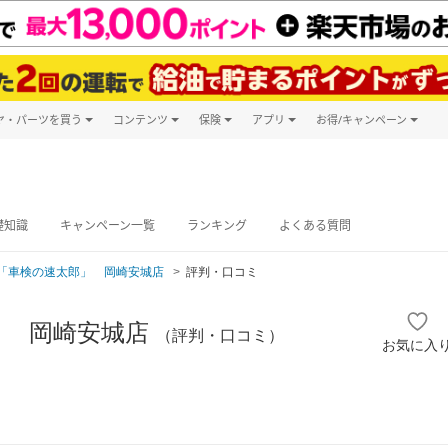
ヤ・パーツを買う
コンテンツ
保険
アプリ
お得/キャンペーン
楽天Carマガジン
キャンペーン
タイヤ・パーツ購入
自動車保険
楽天Carアプリ
自動車カタログ
タイヤ交換サービス
楽天マイカー
グ予約
礎知識
キャンペーン一覧
ランキング
よくある質問
「車検の速太郎」 岡崎安城店
評判・口コミ
」 岡崎安城店
（評判・口コミ）
お気に入