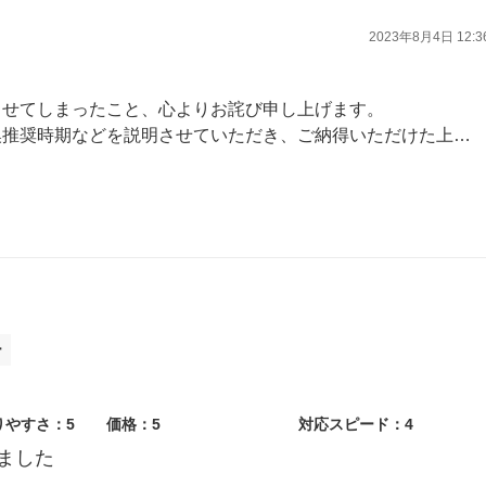
2023年8月4日 12:3
させてしまったこと、心よりお詫び申し上げます。
き、ご納得いただけた上で作業を進めておりますが、当店スタッフの説明に至らない点があり申し訳ありませんでした。
共に案内や作業にかかる時間の配慮を徹底し、スタッフとお客様の認識に相違が起きないように徹底して参ります。
に、貴重なご意見ありがとうございました。
ー
りやすさ：5
価格：5
対応スピード：4
ました