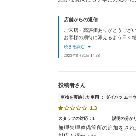
店舗からの返信
ご来店・高評価ありがとうござ
お客様の期待に添えるよう日々
今後のご入庫もお待ちしており
続きを読む
2023年8月31日 14:38
投稿者さん
車検を実施した車両 ： ダイハツ ムー
1.3
スタッフの対応：1
説明の分か
無理矢理整備箇所の追加をされ
対応も遅かった