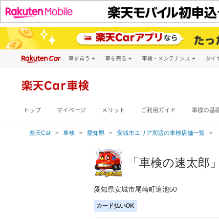
車を買う
車を売る
車検・メンテナンス
タイ
試乗・商談
楽天Car車買取
車検予約
キズ修理予約
新車
楽天Car車検
洗車・コーティン
メンテナンス管理
トップ
マイページ
メリット
ご利用ガイド
車検の基
楽天Car
車検
愛知県
安城市エリア周辺の車検店舗一覧
「車検の速太郎
愛知県安城市尾崎町追池50
カード払いOK