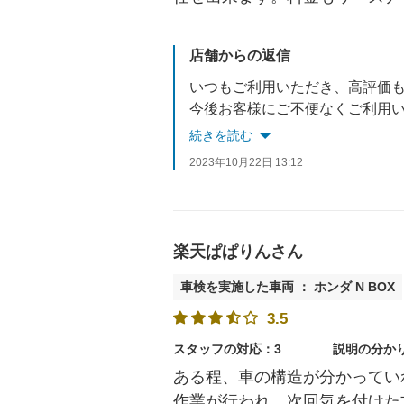
店舗からの返信
いつもご利用いただき、高評価
今後お客様にご不便なくご利用
またのご来店をスタッフ一同お
続きを読む
2023年10月22日 13:12
楽天ぱぱりんさん
車検を実施した車両 ： ホンダ N BOX
3.5
スタッフの対応：3
説明の分か
ある程、車の構造が分かってい
作業が行われ、次回気を付けた