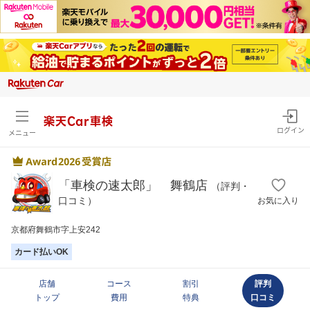
楽天Car車検
ログイン
メニュー
「車検の速太郎」 舞鶴店
（評判・
口コミ）
お気に入り
京都府舞鶴市字上安242
カード払いOK
店舗
コース
割引
評判
トップ
費用
特典
口コミ