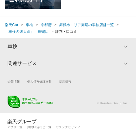
楽天Car
車検
京都府
舞鶴市エリア周辺の車検店舗一覧
「車検の速太郎」 舞鶴店
評判・口コミ
車検
関連サービス
トップ
マイページ
メリット
ご利用ガイド
試乗・商談
新車購入
企業情報
個人情報保護方針
採用情報
車検の基礎知識
キャンペーン一覧
楽天Car車買取
車検予約
ランキング
よくある質問
キズ修理予約
洗車・コーティング予約
© Rakuten Group, Inc.
メンテナンス管理
タイヤ・パーツ購入
タイヤ交換サービス
楽天Car マガジン
楽天グループ
自動車カタログ
自動車保険
アプリ一覧
お問い合わせ一覧
サステナビリティ