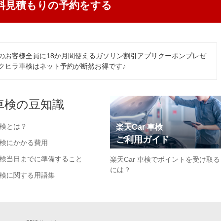
料見積もりの予約をする
のお客様全員に18か月間使えるガソリン割引アプリクーポンプレゼ
クヒラ車検はネット予約が断然お得です♪
車検の豆知識
検とは？
楽天Car 車検
ご利用ガイド
検にかかる費用
検当日までに準備すること
楽天Car 車検でポイントを受け取る
には？
検に関する用語集