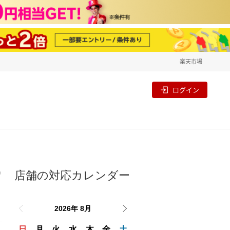
楽天市場
一覧
割
ログイン
店舗の対応カレンダー
り
2026年 8月
日
月
火
水
木
金
土