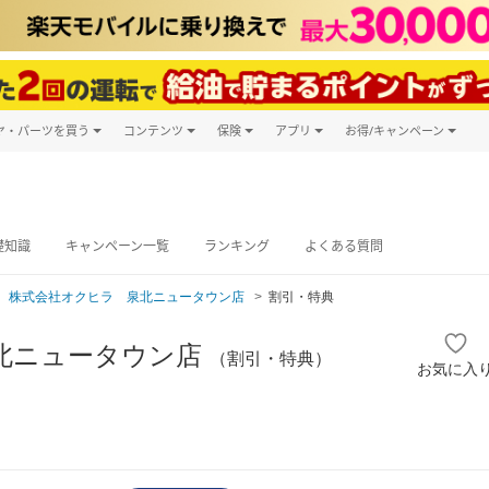
ヤ・パーツを買う
コンテンツ
保険
アプリ
お得/キャンペーン
楽天Carマガジン
キャンペーン
タイヤ・パーツ購入
自動車保険
楽天Carアプリ
自動車カタログ
タイヤ交換サービス
楽天マイカー
グ予約
礎知識
キャンペーン一覧
ランキング
よくある質問
株式会社オクヒラ 泉北ニュータウン店
割引・特典
北ニュータウン店
（割引・特典）
お気に入