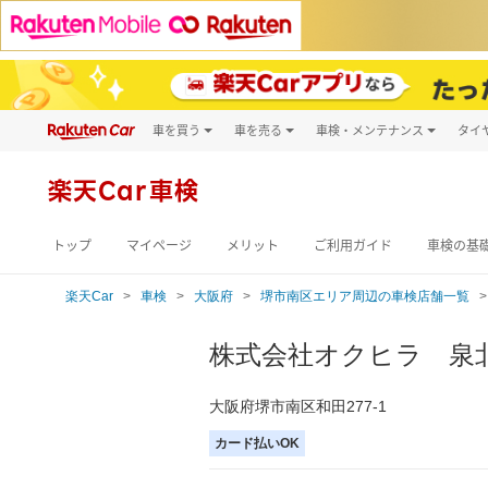
車を買う
車を売る
車検・メンテナンス
タイ
試乗・商談
楽天Car車買取
車検予約
キズ修理予約
新車
楽天Car車検
洗車・コーティン
メンテナンス管理
トップ
マイページ
メリット
ご利用ガイド
車検の基
楽天Car
車検
大阪府
堺市南区エリア周辺の車検店舗一覧
株式会社オクヒラ 泉
大阪府堺市南区和田277-1
カード払いOK