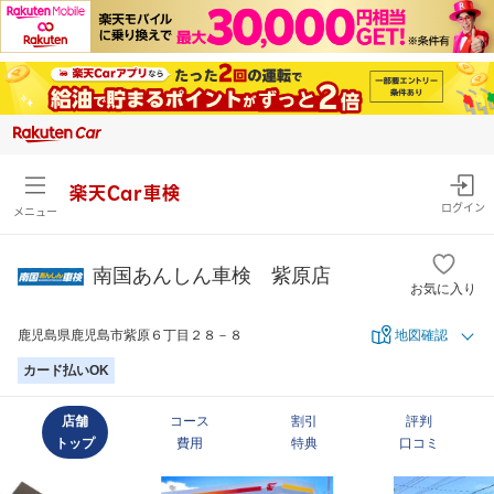
楽天Car車検
ログイン
メニュー
南国あんしん車検 紫原店
お気に入り
鹿児島県鹿児島市紫原６丁目２８－８
地図確認
カード払いOK
店舗
コース
割引
評判
トップ
費用
特典
口コミ