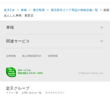
楽天Car
車検
鹿児島県
鹿児島市エリア周辺の車検店舗一覧
南国
あんしん車検 紫原店
車検
関連サービス
トップ
マイページ
メリット
ご利用ガイド
試乗・商談
新車購入
企業情報
個人情報保護方針
採用情報
車検の基礎知識
キャンペーン一覧
楽天Car車買取
車検予約
ランキング
よくある質問
キズ修理予約
洗車・コーティング予約
© Rakuten Group, Inc.
メンテナンス管理
タイヤ・パーツ購入
タイヤ交換サービス
楽天Car マガジン
楽天グループ
自動車カタログ
自動車保険
アプリ一覧
お問い合わせ一覧
サステナビリティ
楽天マイカー割