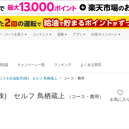
ヤ・パーツを買う
コンテンツ
保険
アプリ
お得/キャンペーン
楽天Carマガジン
キャンペーン
タイヤ・パーツ購入
自動車保険
楽天Carアプリ
自動車カタログ
タイヤ交換サービス
楽天マイカー
グ予約
礎知識
キャンペーン一覧
ランキング
よくある質問
コスモ石油販売(株) セルフ 鳥栖蔵上
コース・費用
株) セルフ 鳥栖蔵上
（コース・費用）
お気に入