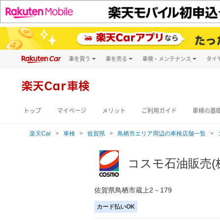
車を買う
車を売る
車検・メンテナンス
タイ
試乗・商談
楽天Car車買取
車検予約
キズ修理予約
新車
楽天Car車検
洗車・コーティン
メンテナンス管理
トップ
マイページ
メリット
ご利用ガイド
車検の基
楽天Car
車検
佐賀県
鳥栖市エリア周辺の車検店舗一覧
コスモ石油販売(
佐賀県鳥栖市蔵上2－179
カード払いOK