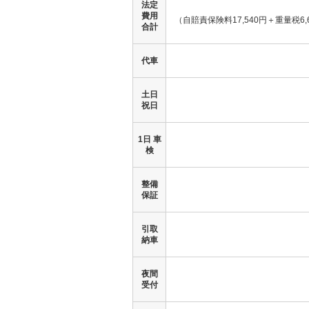
法定
費用
（自賠責保険料17,540円＋
重量税6,
合計
代車
土日
祝日
1日 車
検
整備
保証
引取
納車
夜間
受付