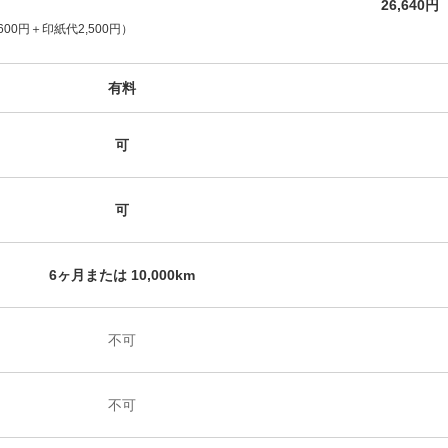
26,640円
600円＋
印紙代2,500円）
有料
可
可
6ヶ月または 10,000km
不可
不可