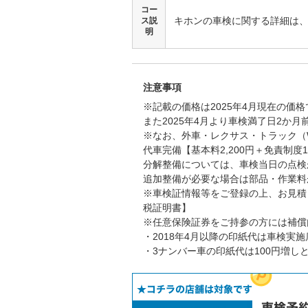
コー
キホンの車検に関する詳細は
ス説
明
注意事項
※記載の価格は2025年4月現在の価
また2025年4月より車検満了日2か
※なお、外車・レクサス・トラック（W
代車完備【基本料2,200円＋免責制度
分解整備については、車検当日の点検
追加整備が必要な場合は部品・作業料
※車検証情報等をご登録の上、お見積
税証明書】
※任意保険証券をご持参の方には補償
・2018年4月以降の印紙代は車検実
・3ナンバー車の印紙代は100円増し