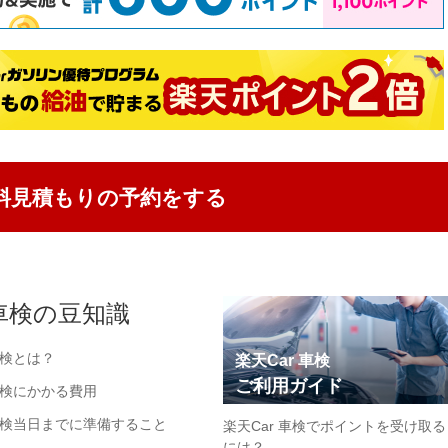
料見積もりの予約をする
車検の豆知識
検とは？
楽天Car 車検
ご利用ガイド
検にかかる費用
検当日までに準備すること
楽天Car 車検でポイントを受け取る
には？