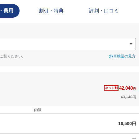
・費用
割引・特典
評判・口コミ
ご覧ください。
車検証の見方
42,040
ネット割
円
43,140円
内訳
16,500円