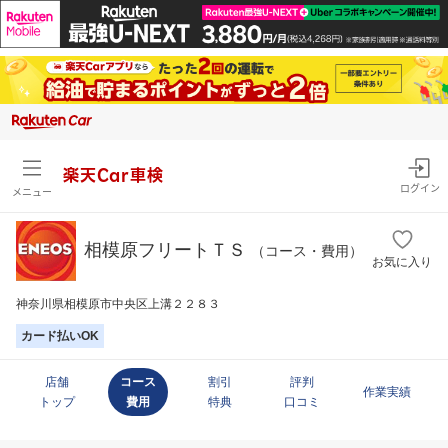
楽天Car車検
ログイン
メニュー
相模原フリートＴＳ
（コース・費用）
お気に入り
神奈川県相模原市中央区上溝２２８３
カード払いOK
店舗
コース
割引
評判
作業実績
トップ
費用
特典
口コミ