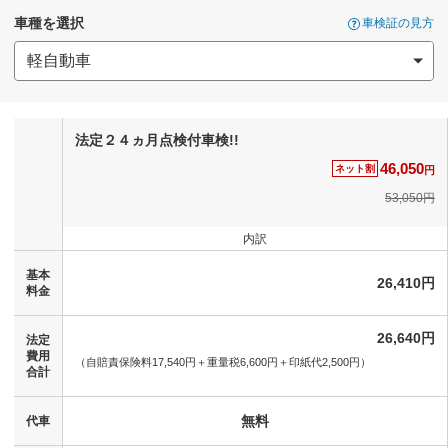
車種を選択
車検証の見方
法定２４ヵ月点検付車検!!
46,050
ネット割
円
53,050円
内訳
基本
26,410円
料金
26,640円
法定
費用
（自賠責保険料17,540円＋
重量税6,600円＋
印紙代2,500円）
合計
無料
代車