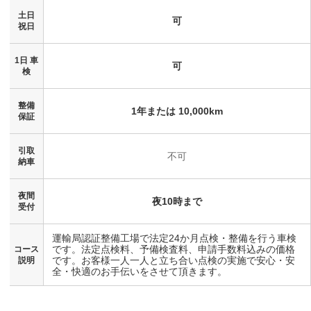
土日
可
祝日
1日 車
可
検
整備
1年または 10,000km
保証
引取
不可
納車
夜間
夜10時まで
受付
運輸局認証整備工場で法定24か月点検・整備を行う車検
です。法定点検料、予備検査料、申請手数料込みの価格
コース
です。お客様一人一人と立ち合い点検の実施で安心・安
説明
全・快適のお手伝いをさせて頂きます。