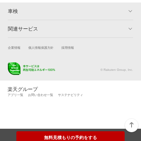
車検
関連サービス
トップ
マイページ
メリット
ご利用ガイド
試乗・商談
新車購入
企業情報
個人情報保護方針
採用情報
車検の基礎知識
キャンペーン一覧
楽天Car車買取
車検予約
ランキング
よくある質問
キズ修理予約
洗車・コーティング予約
© Rakuten Group, Inc.
メンテナンス管理
タイヤ・パーツ購入
タイヤ交換サービス
楽天Car マガジン
楽天グループ
自動車カタログ
自動車保険
アプリ一覧
お問い合わせ一覧
サステナビリティ
楽天マイカー割
無料見積もりの予約をする