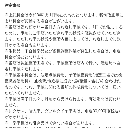
注意事項
※上記料金は令和8年1月1日現在のものとなります。税制改正等に
より料金が変動する場合がございます。
※当店は朝お預かり→当日夕方お返し車検です。1日でお返しする
ために、事前にご来店いただきお車の状態を確認させていただき
ます。ただしお車の状態や整備内容によっては、お返しまでに数
日かかる場合もあります。
※消耗品・不合格部品及び各種調整作業が発生した場合は、別途
料金が必要となります。
※当店は認証整備工場です。車検整備は店内で行い、陸運局へ自
走し車検を通します。
※車検基本料金は、法定点検費用、予備検査費用(指定工場では検
査機器使用料)、通検費用(通検に必要な調整量を含む)を合わせた
ものです。なお、車検に関わる書類の作成費用については一切い
ただいておりません。
※車検は満了日の２ヶ月前から受けられます。有効期間は変わり
ません。
※レクサス、輸入車、ダブルタイヤ車両は、別途30,000円(税込)
がかかります。
※一部車種はお引き受けできない場合があります。