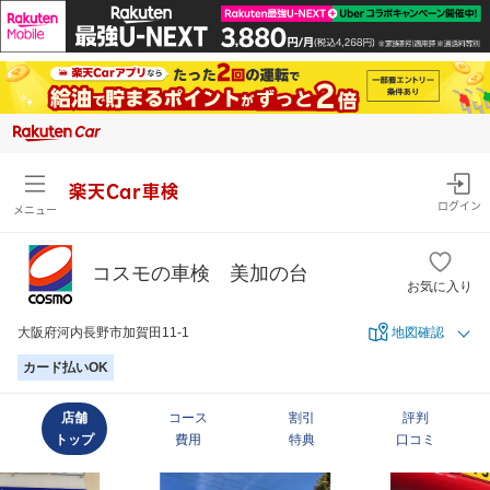
楽天Car車検
ログイン
メニュー
コスモの車検 美加の台
お気に入り
大阪府河内長野市加賀田11-1
地図確認
カード払いOK
店舗
コース
割引
評判
トップ
費用
特典
口コミ