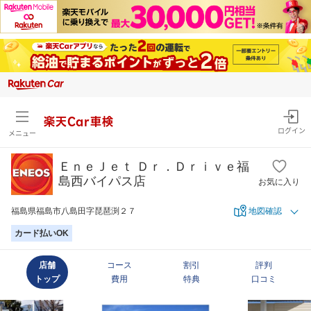
楽天Car車検
ログイン
メニュー
ＥｎｅＪｅｔ Ｄｒ．Ｄｒｉｖｅ福
島西バイパス店
お気に入り
福島県福島市八島田字琵琶渕２７
地図確認
カード払いOK
店舗
コース
割引
評判
トップ
費用
特典
口コミ