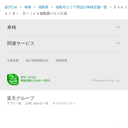
楽天Car
車検
福島県
福島市エリア周辺の車検店舗一覧
ＥｎｅＪ
ｅｔ Ｄｒ．Ｄｒｉｖｅ福島西バイパス店
車検
関連サービス
トップ
マイページ
メリット
ご利用ガイド
試乗・商談
新車購入
企業情報
個人情報保護方針
採用情報
車検の基礎知識
キャンペーン一覧
楽天Car車買取
車検予約
ランキング
よくある質問
キズ修理予約
洗車・コーティング予約
© Rakuten Group, Inc.
メンテナンス管理
タイヤ・パーツ購入
タイヤ交換サービス
楽天Car マガジン
楽天グループ
自動車カタログ
自動車保険
アプリ一覧
お問い合わせ一覧
サステナビリティ
楽天マイカー割