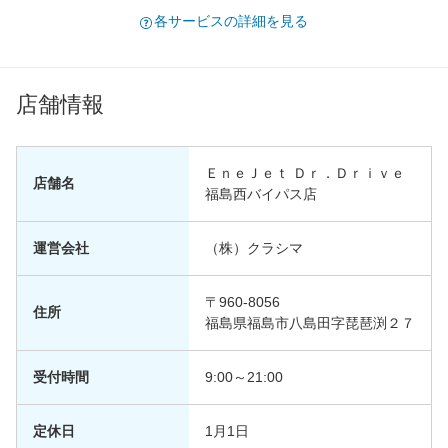
各サービスの詳細を見る
店舗情報
ＥｎｅＪｅｔ Ｄｒ．Ｄｒｉｖｅ
店舗名
福島西バイパス店
運営会社
（株）クラシマ
〒960-8056
住所
福島県福島市八島田字琵琶渕２７
受付時間
9:00～21:00
定休日
1月1日