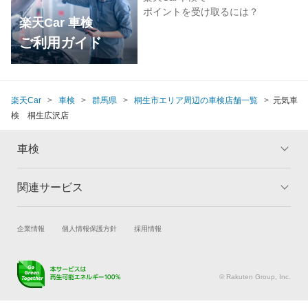
ポイントを受け取るには？
楽天Car 車検
ご利用ガイド
楽天Car
車検
群馬県
桐生市エリア周辺の車検店舗一覧
元気車
検 桐生広沢店
車検
関連サービス
トップ
マイページ
メリット
ご利用ガイド
試乗・商談
新車購入
企業情報
個人情報保護方針
採用情報
車検の基礎知識
キャンペーン一覧
楽天Car車買取
車検予約
ランキング
よくある質問
キズ修理予約
洗車・コーティング予約
© Rakuten Group, Inc.
メンテナンス管理
タイヤ・パーツ購入