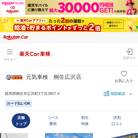
楽天Car車検
ログイン
メニュー
元気車検 桐生広沢店
お気に入り
群馬県桐生市広沢町3丁目3857-4
地図確認
カード払いOK
店舗
コース
割引
評判
トップ
費用
特典
口コミ