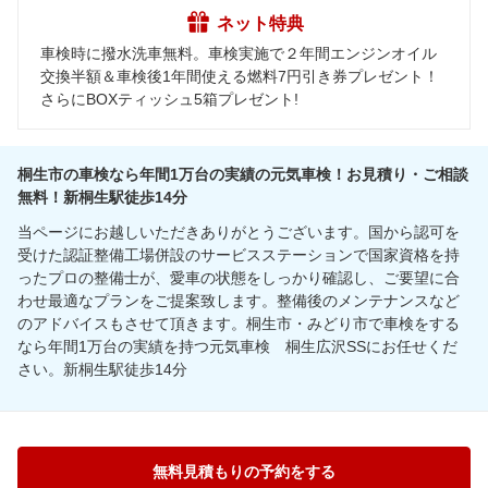
ネット特典
車検時に撥水洗車無料。車検実施で２年間エンジンオイル
交換半額＆車検後1年間使える燃料7円引き券プレゼント！
さらにBOXティッシュ5箱プレゼント!
桐生市の車検なら年間1万台の実績の元気車検！お見積り・ご相談
無料！新桐生駅徒歩14分
当ページにお越しいただきありがとうございます。国から認可を
受けた認証整備工場併設のサービスステーションで国家資格を持
ったプロの整備士が、愛車の状態をしっかり確認し、ご要望に合
わせ最適なプランをご提案致します。整備後のメンテナンスなど
のアドバイスもさせて頂きます。桐生市・みどり市で車検をする
なら年間1万台の実績を持つ元気車検 桐生広沢SSにお任せくだ
さい。新桐生駅徒歩14分
無料見積もりの予約をする