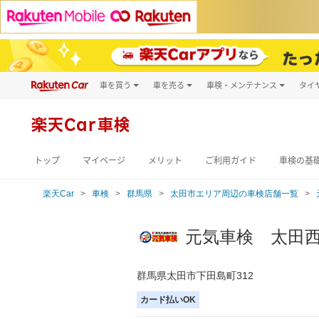
車を買う
車を売る
車検・メンテナンス
タイ
試乗・商談
楽天Car車買取
車検予約
キズ修理予約
新車
楽天Car車検
洗車・コーティン
メンテナンス管理
トップ
マイページ
メリット
ご利用ガイド
車検の基
楽天Car
車検
群馬県
太田市エリア周辺の車検店舗一覧
元気車検 太田
群馬県太田市下田島町312
カード払いOK