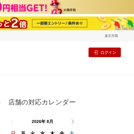
楽天市場
一覧
割
ログイン
店舗の対応カレンダー
り
2026年 8月
日
月
火
水
木
金
土