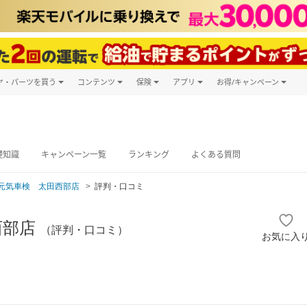
ヤ・パーツを買う
コンテンツ
保険
アプリ
お得/キャンペーン
楽天Carマガジン
キャンペーン
タイヤ・パーツ購入
自動車保険
楽天Carアプリ
自動車カタログ
タイヤ交換サービス
楽天マイカー
グ予約
礎知識
キャンペーン一覧
ランキング
よくある質問
元気車検 太田西部店
評判・口コミ
西部店
（評判・口コミ）
お気に入