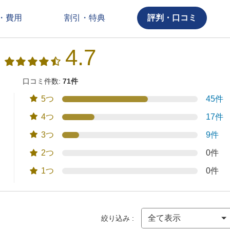
・費用
割引・特典
評判・口コミ
4.7
口コミ件数:
71件
5つ
45件
4つ
17件
3つ
9件
2つ
0件
1つ
0件
絞り込み :