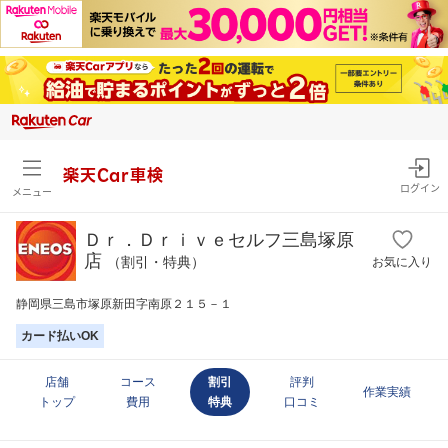
楽天Car車検
ログイン
メニュー
Ｄｒ．Ｄｒｉｖｅセルフ三島塚原
店
（割引・特典）
お気に入り
静岡県三島市塚原新田字南原２１５－１
カード払いOK
店舗
コース
割引
評判
作業実績
トップ
費用
特典
口コミ