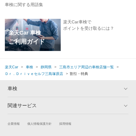
車検に関する用語集
楽天Car車検で
ポイントを受け取るには？
楽天Car 車検
ご利用ガイド
楽天Car
車検
静岡県
三島市エリア周辺の車検店舗一覧
Ｄｒ．Ｄｒｉｖｅセルフ三島塚原店
割引・特典
車検
関連サービス
トップ
マイページ
メリット
ご利用ガイド
試乗・商談
新車購入
企業情報
個人情報保護方針
採用情報
車検の基礎知識
キャンペーン一覧
楽天Car車買取
車検予約
ランキング
よくある質問