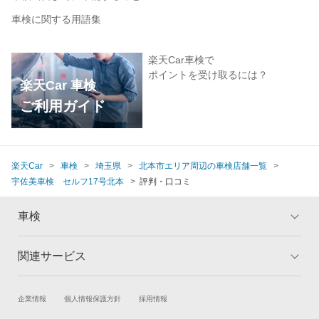
車検に関する用語集
楽天Car車検で
ポイントを受け取るには？
楽天Car 車検
ご利用ガイド
楽天Car
車検
埼玉県
北本市エリア周辺の車検店舗一覧
宇佐美車検 セルフ17号北本
評判・口コミ
車検
関連サービス
トップ
マイページ
メリット
ご利用ガイド
試乗・商談
新車購入
企業情報
個人情報保護方針
採用情報
車検の基礎知識
キャンペーン一覧