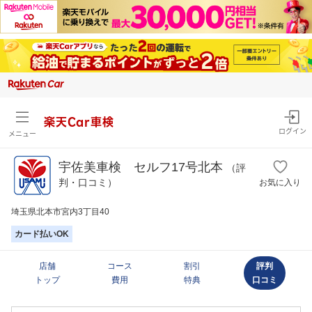
楽天Car車検
ログイン
メニュー
宇佐美車検 セルフ17号北本
（評
判・口コミ）
お気に入り
埼玉県北本市宮内3丁目40
カード払いOK
店舗
コース
割引
評判
トップ
費用
特典
口コミ