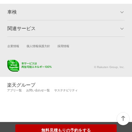
車検
関連サービス
トップ
マイページ
メリット
ご利用ガイド
試乗・商談
新車購入
企業情報
個人情報保護方針
採用情報
車検の基礎知識
キャンペーン一覧
楽天Car車買取
車検予約
ランキング
よくある質問
キズ修理予約
洗車・コーティング予約
© Rakuten Group, Inc.
メンテナンス管理
タイヤ・パーツ購入
タイヤ交換サービス
楽天Car マガジン
楽天グループ
自動車カタログ
自動車保険
アプリ一覧
お問い合わせ一覧
サステナビリティ
楽天マイカー割
無料見積もりの予約をする