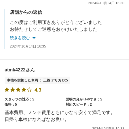
2024年10月14日 16:30
店舗からの返信
この度はご利用頂きありがとうございました
お待たせしてご迷惑をおかけいたしました
申し訳ございません
続きを読む
スタッフ間でご意見共有させて頂き改善に努めます
2024年10月14日 16:35
またのご利用お待ちしております
ご不明な点ございましたらお気軽にお声がけください
atmk4222さん
車検を実施した車両 ： 三菱 デリカ D:5
4.3
スタッフの対応：5
説明の分かりやすさ：5
価格：5
対応スピード：2
基本費用、メンテ費用ともにかなり安くて満足です。
日帰り車検になればなお良い。
2024年9月5日 19:38