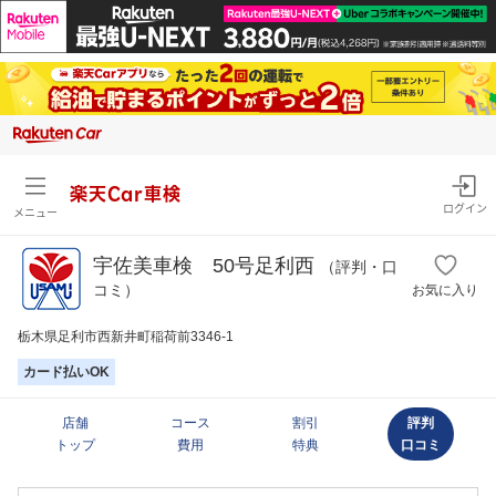
楽天Car車検
ログイン
メニュー
宇佐美車検 50号足利西
（評判・口
コミ）
お気に入り
栃木県足利市西新井町稲荷前3346-1
カード払いOK
店舗
コース
割引
評判
トップ
費用
特典
口コミ