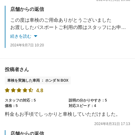
店舗からの返信
この度は車検のご用命ありがとうございました
お渡ししたパスポートご利用の際はスタッフにお申し付けください
また何かご用命がございましたらお気軽にお声がけください
続きを読む
2024年9月7日 10:20
投稿者さん
車検を実施した車両 ： ホンダ N BOX
4.8
スタッフの対応：5
説明の分かりやすさ：5
価格：5
対応スピード：4
料金もお手頃でしっかりと車検していただけました。
2024年8月31日 17:13
店舗からの返信