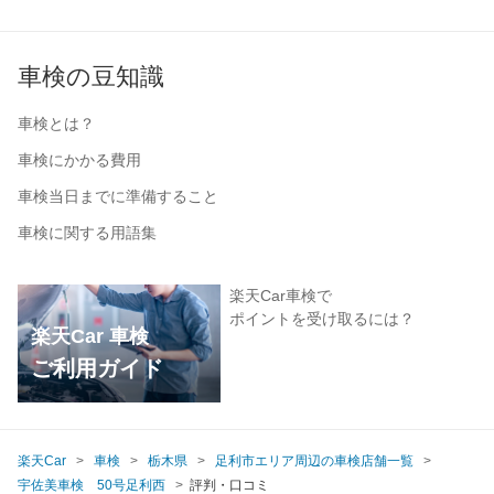
車検の豆知識
車検とは？
車検にかかる費用
車検当日までに準備すること
車検に関する用語集
楽天Car車検で
ポイントを受け取るには？
楽天Car 車検
ご利用ガイド
楽天Car
車検
栃木県
足利市エリア周辺の車検店舗一覧
宇佐美車検 50号足利西
評判・口コミ