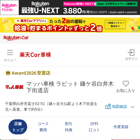
楽天Car車検
ログイン
メニュー
マッハ車検 ラビット 鎌ケ谷白井木
下街道店
お気に入り
千葉県白井市冨士52-51（鎌ヶ谷大仏駅より木下街道を
地図確認
北へ直進。車で約5分）
店舗
コース
割引
評判
作業実績
トップ
費用
特典
口コミ