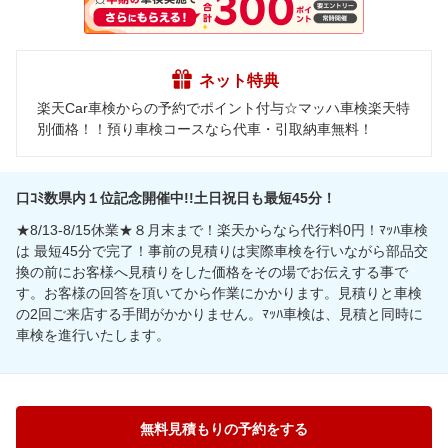
ネット特典
楽天Car車検からの予約でポイント付与☆マッハ車検楽天特
別価格！！預り車検コースなら代車・引取納車無料！
口ｺﾐ数県内１位記念開催中!!土日祝日も最短45分！
★8/13-8/15休業★８月末まで！楽天からなら代行料0円！ﾏｯﾊ車検
は 最短45分で完了！事前の見積りは実際車検を行いながら部品交
換の前にお客様へ見積りをした価格をその場でお伝えする事で
す。お客様の回答を頂いてから作業にかかります。見積りと車検
の2回ご来店する手間がかかりません。ﾏｯﾊ車検は、見積と同時に
車検を進行いたします。
無料見積もりの予約をする