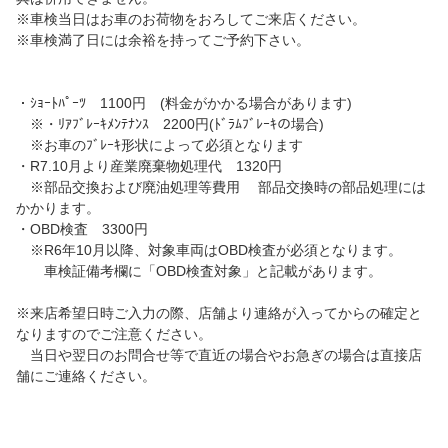
※車検当日はお車のお荷物をおろしてご来店ください。
※車検満了日には余裕を持ってご予約下さい。
・ｼｮｰﾄﾊﾟｰﾂ 1100円 (料金がかかる場合があります)
※・ﾘｱﾌﾞﾚｰｷﾒﾝﾃﾅﾝｽ 2200円(ﾄﾞﾗﾑﾌﾞﾚｰｷの場合)
※お車のﾌﾞﾚｰｷ形状によって必須となります
・R7.10月より産業廃棄物処理代 1320円
※部品交換および廃油処理等費用 部品交換時の部品処理には
かかります。
・OBD検査 3300円
※R6年10月以降、対象車両はOBD検査が必須となります。
車検証備考欄に「OBD検査対象」と記載があります。
※来店希望日時ご入力の際、店舗より連絡が入ってからの確定と
なりますのでご注意ください。
当日や翌日のお問合せ等で直近の場合やお急ぎの場合は直接店
舗にご連絡ください。