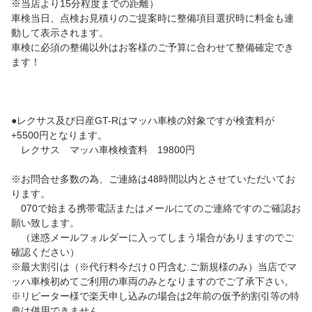
※当店より15分程度までの距離）
車検当日、点検お見積りのご提案時に整備項目選択時に料金も連
動して表示されます。
車検に必須の整備以外はお客様のご予算に合わせて整備確定でき
ます！
●レクサス及び日産GT-Rはマッハ車検の対象ですが検査料が
+5500円となります。
レクサス マッハ車検検査料 19800円
※お問合せ多数の為、ご連絡は48時間以内とさせていただいてお
ります。
070で始まる携帯電話またはメールにてのご連絡ですのご確認お
願い致します。
（迷惑メールフォルダーに入ってしまう場合がありますのでご
確認ください）
※最大割引は（※代行料今だけ０円含む.ご新規様のみ）当店でマ
ッハ車検初めてご利用の車両のみとなりますのでご了承下さい。
※リピーター様で楽天申し込みの場合は2年前の仮予約割引等の特
典は併用できません。