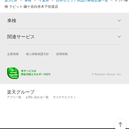
楽天Car
車検
千葉県
白井市エリア周辺の車検店舗一覧
マッハ車
検 ラビット 鎌ケ谷白井木下街道店
車検
関連サービス
トップ
マイページ
メリット
ご利用ガイド
試乗・商談
新車購入
企業情報
個人情報保護方針
採用情報
車検の基礎知識
キャンペーン一覧
楽天Car車買取
車検予約
ランキング
よくある質問
キズ修理予約
洗車・コーティング予約
© Rakuten Group, Inc.
メンテナンス管理
タイヤ・パーツ購入
タイヤ交換サービス
楽天Car マガジン
楽天グループ
自動車カタログ
自動車保険
アプリ一覧
お問い合わせ一覧
サステナビリティ
楽天マイカー割