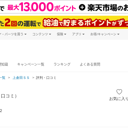
ヤ・パーツを買う
コンテンツ
保険
アプリ
お得/キャンペーン
楽天Carマガジン
キャンペーン
タイヤ・パーツ購入
自動車保険
楽天Carアプリ
自動車カタログ
タイヤ交換サービス
楽天マイカー
グ予約
礎知識
キャンペーン一覧
ランキング
よくある質問
一覧
上倉田ＳＳ
評判・口コミ
・口コミ）
お気に入
２