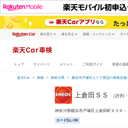
車を買う
車を売る
車検・メンテナンス
タイ
試乗・商談
楽天Car車買取
車検予約
キズ修理予約
新車
楽天Car車検
洗車・コーティン
メンテナンス管理
トップ
マイページ
メリット
ご利用ガイド
車検の基
楽天Car
車検
神奈川県
横浜市戸塚区エリア周辺の車検店舗
上倉田ＳＳ
（評判
神奈川県横浜市戸塚区上倉田町９３６－
カード払いOK