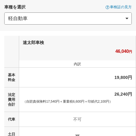
車種を選択
車検証の見方
速太郎車検
46,040
円
内訳
基本
19,800円
料金
26,240円
法定
費用
（自賠責保険料17,540円＋
重量税6,600円＋
印紙代2,100円）
合計
不可
代車
土日