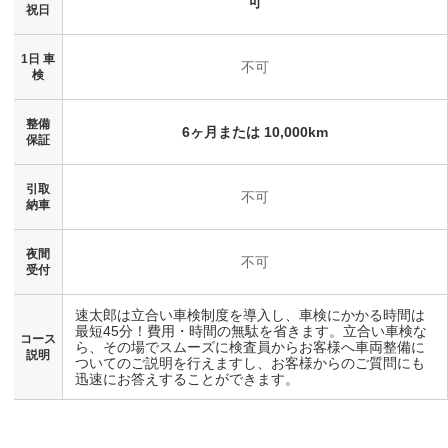
可
祝日
1日 車
不可
検
整備
6ヶ月または 10,000km
保証
引取
不可
納車
夜間
不可
受付
速太郎は立合い車検制度を導入し、車検にかかる時間は
最短45分！費用・時間の無駄を省きます。立合い車検な
コース
ら、その場でスムーズに検査員からお客様へ車両整備に
説明
ついてのご説明を行えますし、お客様からのご質問にも
迅速にお答えすることができます。