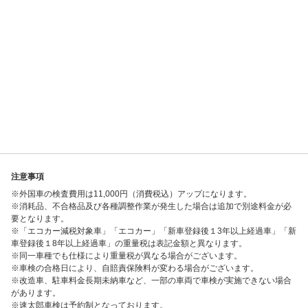
注意事項
※外国車の検査費用は11,000円（消費税込）アップになります。
※消耗品、不合格品及び各種調整作業が発生した場合は追加で別途料金が必
要となります。
※「エコカー減税対象車」「エコカー」「新車登録後１3年以上経過車」「新
車登録後１8年以上経過車」の重量税は表記金額と異なります。
※同一車種でも仕様により重量税が異なる場合がございます。
※車検の合格日により、自賠責保険料が変わる場合がございます。
※改造車、駐車料金長期未納車など、一部の車両で車検が実施できない場合
があります。
※速太郎車検は予約制となっております。