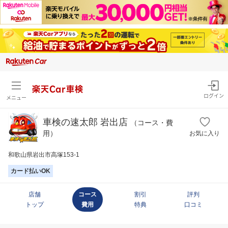
楽天Car車検
ログイン
メニュー
車検の速太郎 岩出店
（コース・費
用）
お気に入り
和歌山県岩出市高塚153-1
カード払いOK
店舗
コース
割引
評判
トップ
費用
特典
口コミ