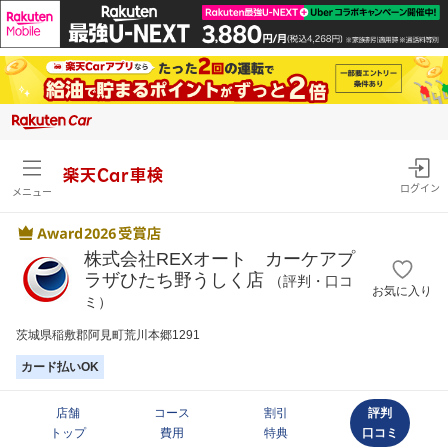
楽天Car車検
ログイン
メニュー
株式会社REXオート カーケアプ
ラザひたち野うしく店
（評判・口コ
お気に入り
ミ）
茨城県稲敷郡阿見町荒川本郷1291
カード払いOK
店舗
コース
割引
評判
トップ
費用
特典
口コミ