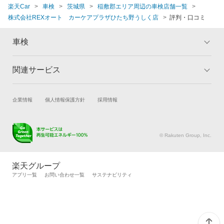
楽天Car
車検
茨城県
稲敷郡エリア周辺の車検店舗一覧
株式会社REXオート カーケアプラザひたち野うしく店
評判・口コミ
車検
関連サービス
トップ
マイページ
メリット
ご利用ガイド
試乗・商談
新車購入
企業情報
個人情報保護方針
採用情報
車検の基礎知識
キャンペーン一覧
楽天Car車買取
車検予約
ランキング
よくある質問
キズ修理予約
洗車・コーティング予約
© Rakuten Group, Inc.
メンテナンス管理
タイヤ・パーツ購入
タイヤ交換サービス
楽天Car マガジン
楽天グループ
自動車カタログ
自動車保険
アプリ一覧
お問い合わせ一覧
サステナビリティ
楽天マイカー割