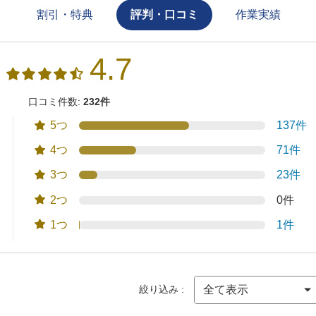
割引・特典
評判・口コミ
作業実績
4.7
口コミ件数:
232件
5つ
137件
4つ
71件
3つ
23件
2つ
0件
1つ
1件
絞り込み :