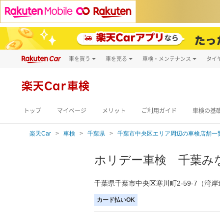
車を買う
車を売る
車検・メンテナンス
タイ
試乗・商談
楽天Car車買取
車検予約
キズ修理予約
新車
楽天Car車検
洗車・コーティン
メンテナンス管理
トップ
マイページ
メリット
ご利用ガイド
車検の基
楽天Car
車検
千葉県
千葉市中央区エリア周辺の車検店舗一
ホリデー車検 千葉み
千葉県千葉市中央区寒川町2-59-7（
カード払いOK