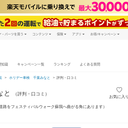
ヤ・パーツを買う
コンテンツ
保険
アプリ
お得/キャンペーン
楽天Carマガジン
キャンペーン
タイヤ・パーツ購入
自動車保険
楽天Carアプリ
自動車カタログ
タイヤ交換サービス
楽天マイカー
グ予約
礎知識
キャンペーン一覧
ランキング
よくある質問
覧
ホリデー車検 千葉みなと
評判・口コミ
なと
（評判・口コミ）
お気に入
湾岸道路をフェスティバルウォーク蘇我へ曲がる角にあります）