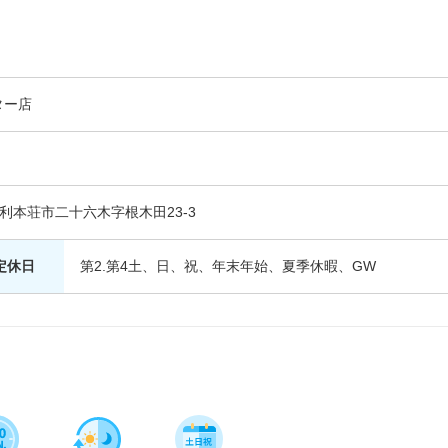
ター店
県由利本荘市二十六木字根木田23-3
定休日
第2.第4土、日、祝、年末年始、夏季休暇、GW