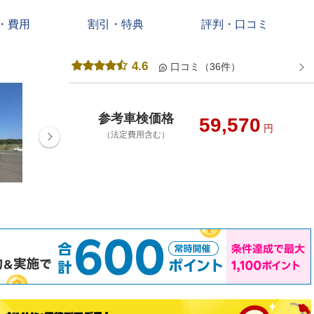
・費用
割引・特典
評判・口コミ
4.6
口コミ（36件）
参考車検価格
59,570
円
（法定費用含む）