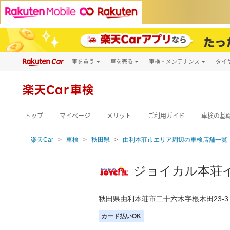
車を買う
車を売る
車検・メンテナンス
タイ
試乗・商談
楽天Car車買取
車検予約
キズ修理予約
新車
楽天Car車検
洗車・コーティン
メンテナンス管理
トップ
マイページ
メリット
ご利用ガイド
車検の基
楽天Car
車検
秋田県
由利本荘市エリア周辺の車検店舗一覧
ジョイカル本荘
秋田県由利本荘市二十六木字根木田23-3
カード払いOK