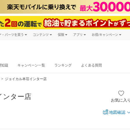
ヤ・パーツを買う
コンテンツ
保険
アプリ
お得/キャンペーン
楽天Carマガジン
キャンペーン
タイヤ・パーツ購入
自動車保険
楽天Carアプリ
自動車カタログ
タイヤ交換サービス
楽天マイカー
グ予約
礎知識
キャンペーン一覧
ランキング
よくある質問
ジョイカル本荘インター店
インター店
お気に入
地図確認