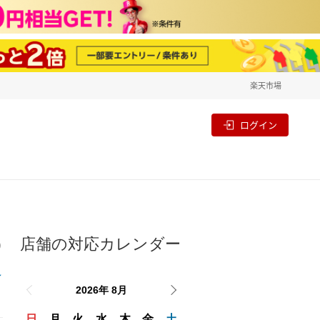
楽天市場
一覧
割
ログイン
店舗の対応カレンダー
り
2026年 8月
日
月
火
水
木
金
土