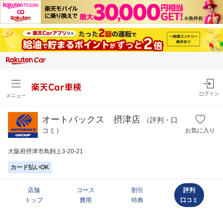
楽天Car車検
ログイン
メニュー
オートバックス 摂津店
（評判・口
コミ）
お気に入り
大阪府摂津市鳥飼上3-20-21
カード払いOK
店舗
コース
割引
評判
トップ
費用
特典
口コミ