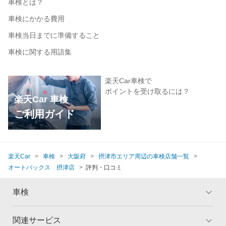
車検とは？
車検にかかる費用
車検当日までに準備すること
車検に関する用語集
楽天Car車検で
ポイントを受け取るには？
楽天Car 車検
ご利用ガイド
楽天Car
車検
大阪府
摂津市エリア周辺の車検店舗一覧
オートバックス 摂津店
評判・口コミ
車検
関連サービス
トップ
マイページ