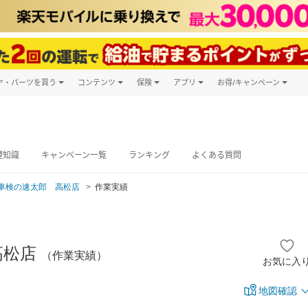
ヤ・パーツを買う
コンテンツ
保険
アプリ
お得/キャンペーン
楽天Carマガジン
キャンペーン
タイヤ・パーツ購入
自動車保険
楽天Carアプリ
自動車カタログ
タイヤ交換サービス
楽天マイカー
グ予約
礎知識
キャンペーン一覧
ランキング
よくある質問
車検の速太郎 高松店
作業実績
高松店
（作業実績）
お気に入
地図確認