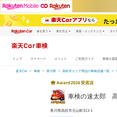
車を買う
車を売る
車検・メンテナンス
タイ
試乗・商談
楽天Car車買取
車検予約
キズ修理予約
新車
楽天Car車検
洗車・コーティン
メンテナンス管理
トップ
マイページ
メリット
ご利用ガイド
車検の基
楽天Car
車検
香川県
高松市エリア周辺の車検店舗一覧
車検の速太郎 
香川県高松市元山町313-1