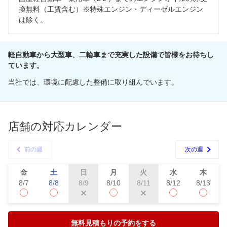
換無料（工賃含む）※特殊エンジン・ディーゼルエンジン
は除く。
軽自動車から大型車、二輪車まで充実した設備で皆様をお待ちし
ています。
当社では、環境に配慮した整備に取り組んでいます。
店舗の対応カレンダー
前の週
次の週
金
土
日
月
火
水
木
8/7
8/8
8/10
8/12
8/13
8/9
8/11
無料見積もりの予約をする