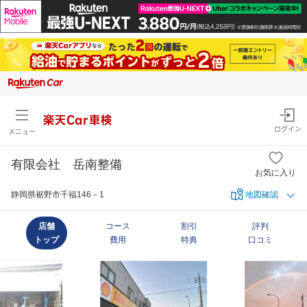
楽天Car車検
ログイン
メニュー
有限会社 岳南整備
お気に入り
静岡県裾野市千福146－1
地図確認
店舗
コース
割引
評判
トップ
費用
特典
口コミ