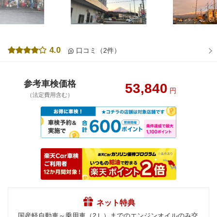
4.0
口コミ（2件）
参考車検価格
53,840
円
（法定費用含む）
ネット特典
国産軽自動車～乗用車（2Ｌ）までのエンジンオイルのみ交