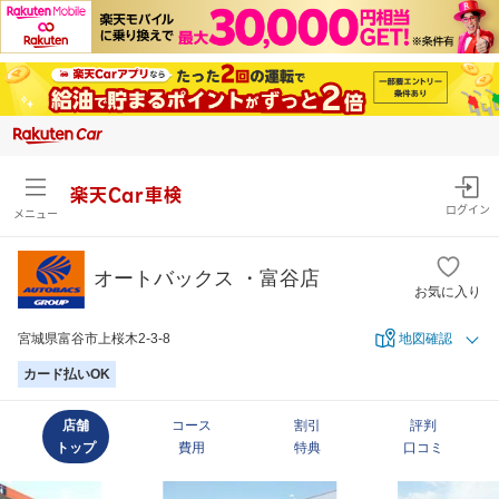
楽天Car車検
ログイン
メニュー
オートバックス ・富谷店
お気に入り
宮城県富谷市上桜木2-3-8
地図確認
カード払いOK
店舗
コース
割引
評判
トップ
費用
特典
口コミ