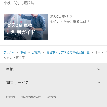
車検に関する用語集
楽天Car車検で
ポイントを受け取るには？
楽天Car 車検
ご利用ガイド
楽天Car
車検
宮城県
富谷市エリア周辺の車検店舗一覧
オートバ
ックス ・富谷店
車検
関連サービス
トップ
マイページ
メリット
ご利用ガイド
試乗・商談
新車購入
企業情報
個人情報保護方針
採用情報
車検の基礎知識
キャンペーン一覧
楽天Car車買取
車検予約
ランキング
よくある質問