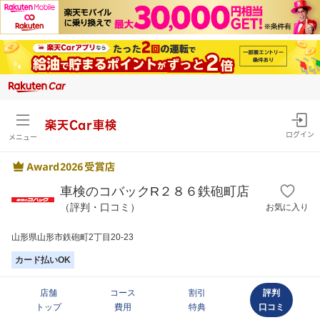
楽天Car車検
ログイン
メニュー
車検のコバックR２８６鉄砲町店
（評判・口コミ）
お気に入り
山形県山形市鉄砲町2丁目20-23
カード払いOK
店舗
コース
割引
評判
トップ
費用
特典
口コミ