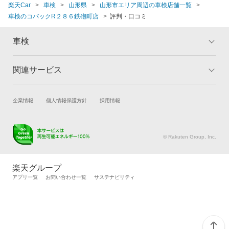
楽天Car
車検
山形県
山形市エリア周辺の車検店舗一覧
車検のコバックR２８６鉄砲町店
評判・口コミ
車検
関連サービス
トップ
マイページ
メリット
ご利用ガイド
試乗・商談
新車購入
企業情報
個人情報保護方針
採用情報
車検の基礎知識
キャンペーン一覧
楽天Car車買取
車検予約
ランキング
よくある質問
キズ修理予約
洗車・コーティング予約
© Rakuten Group, Inc.
メンテナンス管理
タイヤ・パーツ購入
タイヤ交換サービス
楽天Car マガジン
楽天グループ
自動車カタログ
自動車保険
アプリ一覧
お問い合わせ一覧
サステナビリティ
楽天マイカー割