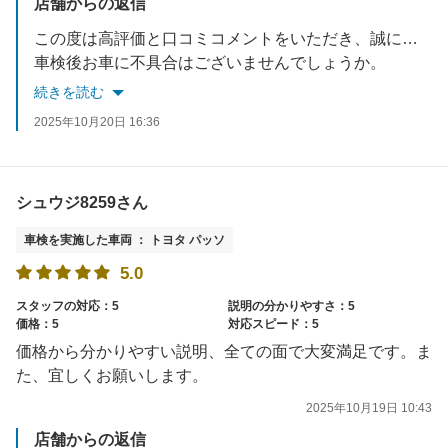
店舗からの返信
この度は高評価と口コミコメントをいただき、誠にありがとうございます。
車検後お車に不具合はございませんでしょうか。
何かご不明な点やお気づきの点等がございましたら、お気軽にお問合せください。
続きを読む
次回のご利用を心からお待ちしております。
2025年10月20日 16:36
シュウジ8259さん
車検を実施した車両 ： トヨタ パッソ
5.0
スタッフの対応：5
説明の分かりやすさ：5
価格：5
対応スピード：5
価格から分かりやすい説明、全ての面で大変満足です。ま
た、宜しくお願いします。
2025年10月19日 10:43
店舗からの返信