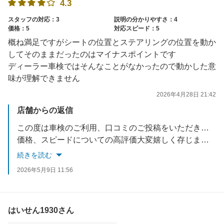
4.3
スタッフの対応：3
説明の分かりやすさ：4
価格：5
対応スピード：5
概ね満足ですがシートの位置とステアリングの位置を動か
してそのままだったのはマイナスポイントです
ディーラー車検ではそんなことがなかったので動かした意
味が理解できません
2026年4月28日 21:42
店舗からの返信
この度は車検のご利用、口コミのご投稿をいただきありがとうございます。
価格、スピードについての高評価大変嬉しく存じます。
シート位置とステアリング位置を、元にお戻しせずに出庫してしまい、誠に申し訳ございませんでした。当店の確認不足によりお手数をお掛けしてしまいましたこと、重ねてお詫び申し上げます。誠に申し訳ございませんでした。
続きを読む
いただいたご意見をスタッフ一同で共有し、今後は改善に努めてまいります。
2026年5月9日 11:56
貴重なご意見をありがとうございました。
はいせん1930さん