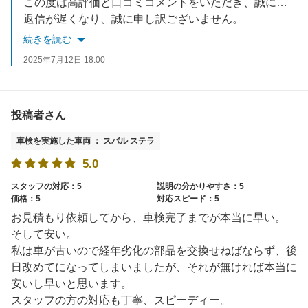
この度は高評価と口コミコメントをいただき、誠にありがとうございます。
返信が遅くなり、誠に申し訳ございません。
車検後お車に不具合はございませんでしょうか。
続きを読む
何かご不明な点やお気づきの点等がございましたら、お気軽にお問合せください。
2025年7月12日 18:00
次回のご利用を心からお待ちしております。
投稿者さん
車検を実施した車両 ： スバル ステラ
5.0
スタッフの対応：5
説明の分かりやすさ：5
価格：5
対応スピード：5
お見積もり依頼してから、車検完了までが本当に早い。
そして安い。
私は車が古いので経年劣化の部品を交換せねばならず、後
日改めてになってしまいましたが、それが無ければ本当に
安いし早いと思います。
スタッフの方の対応も丁寧、スピーディー。