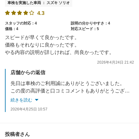
車検を実施した車両 ： スズキ ソリオ
4.3
スタッフの対応：4
説明の分かりやすさ：4
価格：4
対応スピード：5
スピードが早くて良かったです。
価格もそれなりに良かったです。
やる内容の説明が詳しければ、尚良かったです。
2026年4月24日 21:42
店舗からの返信
先日は車検のご利用誠にありがとうございました。
この度の高評価と口コミコメントもありがとうございます。
車検後お車に不具合はございませんでしょうか。
続きを読む
何かご不明な点やお気づきの点等がございましたら、お気軽にお問合せくださいませ。
2026年4月25日 10:57
次回のご利用を心からお待ちしております。
投稿者さん