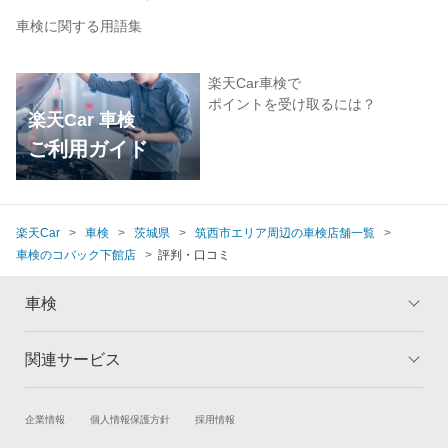
車検に関する用語集
楽天Car車検で
ポイントを受け取るには？
楽天Car 車検
ご利用ガイド
楽天Car
車検
茨城県
筑西市エリア周辺の車検店舗一覧
車検のコバック下館店
評判・口コミ
車検
関連サービス
トップ
マイページ
メリット
ご利用ガイド
試乗・商談
新車購入
企業情報
個人情報保護方針
採用情報
車検の基礎知識
キャンペーン一覧