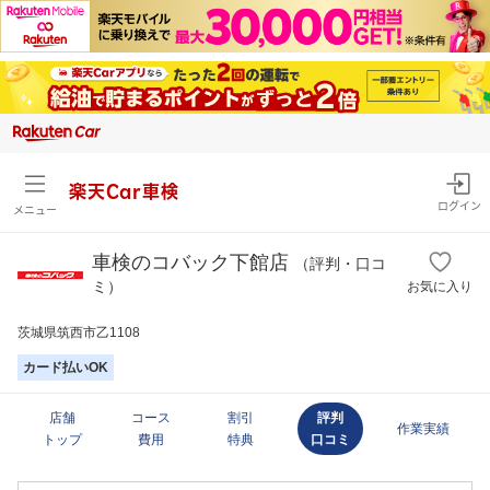
楽天Car車検
ログイン
メニュー
車検のコバック下館店
（評判・口コ
ミ）
お気に入り
茨城県筑西市乙1108
カード払いOK
店舗
コース
割引
評判
作業実績
トップ
費用
特典
口コミ