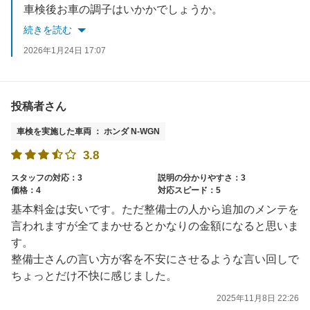
車検後お車の調子はいかかでしょうか。
何か不備やご不明な点等がございましたら、お気軽にお問合せくださいませ。
続きを読む
次回のご利用を心からお待ちしております。
2026年1月24日 17:07
投稿者さん
車検を実施した車両 ： ホンダ N-WGN
3.8
スタッフの対応：3
説明の分かりやすさ：3
価格：4
対応スピード：5
基本料金は安いです。ただ整備士の人から追加のメンテを
言われますが全てまかせるとかなりの金額になると思いま
す。
整備士さんの言い方が客を不安にさせるような言い回しで
ちょっとだけ不快に感じました。
2025年11月8日 22:26