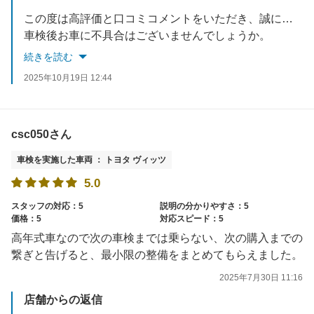
この度は高評価と口コミコメントをいただき、誠にありがとうございます。
車検後お車に不具合はございませんでしょうか。
何かご不明な点やお気づきの点等がございましたら、お気軽にお問合せください。
続きを読む
次回のご利用を心からお待ちしております。
2025年10月19日 12:44
csc050さん
車検を実施した車両 ： トヨタ ヴィッツ
5.0
スタッフの対応：5
説明の分かりやすさ：5
価格：5
対応スピード：5
高年式車なので次の車検までは乗らない、次の購入までの
繋ぎと告げると、最小限の整備をまとめてもらえました。
2025年7月30日 11:16
店舗からの返信