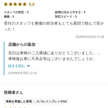
5.0
スタッフの対応：5
説明の分かりやすさ：5
価格：5
対応スピード：5
受付のスタッフも整備の担当者もとても親切で頼んで良か
った！
2026年6月28日 21:28
店舗からの返信
先日は車検のご入庫誠にありがとうございました。高評価と口コミコメントをいただき、大変嬉しく存じます。
車検後お車に不具合等はございませんでしょうか。
何かご不明な点やお気づきの点等がございましたら、お気軽にお問合せください。
続きを読む
次回のご利用を心からお待ちしております。
2026年6月29日 11:10
投稿者さん
車検を実施した車両 ： スバル インプレッサG4