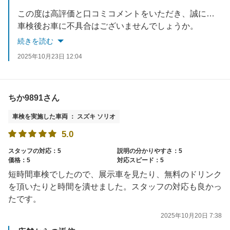
この度は高評価と口コミコメントをいただき、誠にありがとうございます。
車検後お車に不具合はございませんでしょうか。
何かご不明な点やお気づきの点等がございましたら、お気軽にお問合せください。
続きを読む
次回のご利用を心からお待ちしております。
2025年10月23日 12:04
ちか9891さん
車検を実施した車両 ： スズキ ソリオ
5.0
スタッフの対応：5
説明の分かりやすさ：5
価格：5
対応スピード：5
短時間車検でしたので、展示車を見たり、無料のドリンク
を頂いたりと時間を潰せました。スタッフの対応も良かっ
たです。
2025年10月20日 7:38