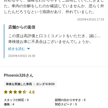
対応も早く、価格もわかりやすくご説明していただきまし
た。車内の分解をしたのか確認していませんか、恐らく外
したんだろうなという痕跡があり、外れていました。
2025年4月5日 17:33
店舗からの返信
この度は高評価と口コミコメントをいただき、誠にありがとうございます。
車検後お車に不具合はございませんでしょうか。
何かご不明な点やお気づきの点等がございましたら、お気軽にお問合せください。
続きを読む
次回のご利用を心からお待ちしております。
2025年4月6日 16:39
Phoenix326さん
車検を実施した車両 ： ホンダ N BOX
4.8
スタッフの対応：5
説明の分かりやすさ：5
価格：4
対応スピード：5