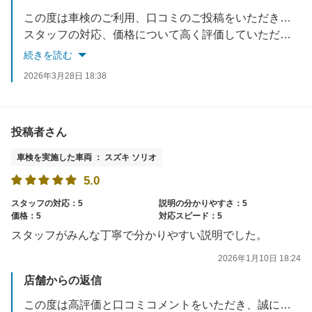
この度は車検のご利用、口コミのご投稿をいただきありがとうございます。
スタッフの対応、価格について高く評価していただけて大変嬉しく存じます。
車検事前見積もりでは、長い時間お待たせしてしまい誠に申し訳ございませんでした。今後は受付や作業にかかる時間をできるだけ短縮できるよう、スタッフ一同で改善に努めてまいります。
続きを読む
車検以外にも点検やオイル交換等の整備も行っておりますので、よろしければ是非ご利用くださいませ。
2026年3月28日 18:38
またのご来店を心よりお待ちしております。
投稿者さん
車検を実施した車両 ： スズキ ソリオ
5.0
スタッフの対応：5
説明の分かりやすさ：5
価格：5
対応スピード：5
スタッフがみんな丁寧で分かりやすい説明でした。
2026年1月10日 18:24
店舗からの返信
この度は高評価と口コミコメントをいただき、誠にありがとうございます。