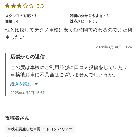
3.3
スタッフの対応：3
説明の分かりやすさ：3
価格：4
対応スピード：3
他と比較してテクノ車検は安く短時間で終わるのでまた利
用したい
2026年3月30日 19:24
店舗からの返信
この度は車検のご利用並びに口コミ投稿をしていただき、誠にありがとうございます。
車検後お車に不具合はございませんでしょうか。
何かご不明な点やお気づきの点等がございましたら、お気軽にお問合せください。
続きを読む
次回のご利用を心からお待ちしております。
2026年4月3日 16:57
投稿者さん
車検を実施した車両 ： トヨタ ハリアー