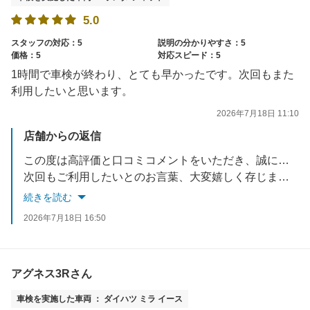
5.0
スタッフの対応：5
説明の分かりやすさ：5
価格：5
対応スピード：5
1時間で車検が終わり、とても早かったです。次回もまた
利用したいと思います。
2026年7月18日 11:10
店舗からの返信
この度は高評価と口コミコメントをいただき、誠にありがとうございます。
次回もご利用したいとのお言葉、大変嬉しく存じます。
車検後のお車の調子はいかかでしょうか。
続きを読む
何か不備やご不明な点等がございましたら、お気軽にお問合せくださいませ。
2026年7月18日 16:50
次回のご利用を心からお待ちしております。
アグネス3Rさん
車検を実施した車両 ： ダイハツ ミラ イース