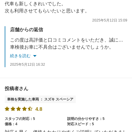
代車も新しくきれいでした。
次も利用させてもらいたいと思います。
2025年5月12日 15:09
店舗からの返信
この度は高評価と口コミコメントをいただき、誠にありがとうございます。
車検後お車に不具合はございませんでしょうか。
何かご不明な点やお気づきの点等がございましたら、お気軽にお問合せください。
続きを読む
次回のご利用を心からお待ちしております。
2025年5月12日 16:32
投稿者さん
車検を実施した車両 ： スズキ スペーシア
4.8
スタッフの対応：5
説明の分かりやすさ：5
価格：4
対応スピード：5