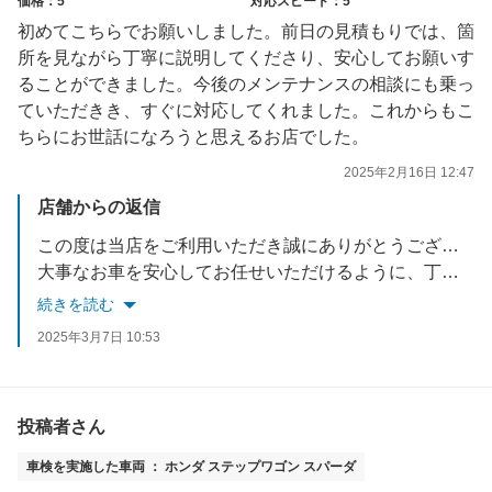
価格：5
対応スピード：5
初めてこちらでお願いしました。前日の見積もりでは、箇
所を見ながら丁寧に説明してくださり、安心してお願いす
ることができました。今後のメンテナンスの相談にも乗っ
ていただきき、すぐに対応してくれました。これからもこ
ちらにお世話になろうと思えるお店でした。
2025年2月16日 12:47
店舗からの返信
この度は当店をご利用いただき誠にありがとうございます。
大事なお車を安心してお任せいただけるように、丁寧な対応をいつも心がけています。
車検以外でもお困りのことございましたらお気軽にご連絡ください。
続きを読む
お忙しい中ご投稿いただき誠にありがとうございます。高評価いただき大変嬉しく思います。
2025年3月7日 10:53
今後ともアップル車検クラシマをよろしくお願い致します。
投稿者さん
車検を実施した車両 ： ホンダ ステップワゴン スパーダ