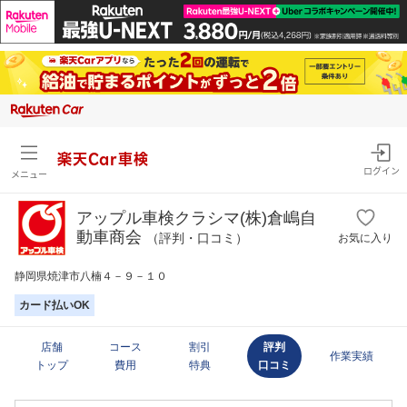
楽天Car車検
ログイン
メニュー
アップル車検クラシマ(株)倉嶋自
動車商会
（評判・口コミ）
お気に入り
静岡県焼津市八楠４－９－１０
カード払いOK
店舗
コース
割引
評判
作業実績
トップ
費用
特典
口コミ