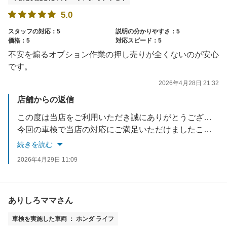
5.0
スタッフの対応：5
説明の分かりやすさ：5
価格：5
対応スピード：5
不安を煽るオプション作業の押し売りが全くないのが安心
です。
2026年4月28日 21:32
店舗からの返信
この度は当店をご利用いただき誠にありがとうございます。
今回の車検で当店の対応にご満足いただけましたこと、大変嬉しく思っております。
車検以外のことも是非お気軽にご相談ください。
続きを読む
今後ともアップル車検クラシマをよろしくお願い致します。
2026年4月29日 11:09
お忙しい中ご投稿いただき誠にありがとうございました。
ありしろママさん
車検を実施した車両 ： ホンダ ライフ