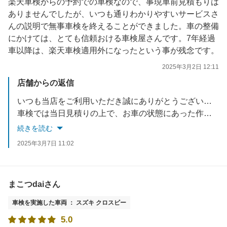
楽天車検からの予約での車検なので、事現車前見積もりは
ありませんでしたが、いつも通りわかりやすいサービスさ
んの説明で無事車検を終えることができました。車の整備
にかけては、とても信頼おける車検屋さんです。7年経過
車以降は、楽天車検適用外になったという事が残念です。
2025年3月2日 12:11
店舗からの返信
いつも当店をご利用いただき誠にありがとうございます。
車検では当日見積りの上で、お車の状態にあった作業を提案させていただき、お客様にご納得いただいた内容で進めていきます。
大切なお車の安全をご提供でき、喜んでいただけてよかったです。
続きを読む
お忙しい中ご投稿いただき誠にありがとうございます。
2025年3月7日 11:02
今後ともアップル車検クラシマをよろしくお願い致します。
まこつdaiさん
車検を実施した車両 ： スズキ クロスビー
5.0