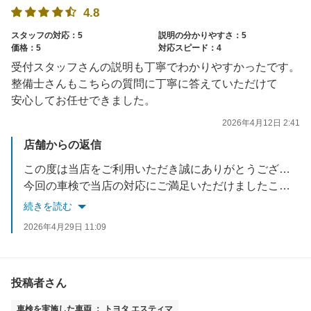
4.8
スタッフの対応：5
説明の分かりやすさ：5
価格：5
対応スピード：4
受付スタッフさんの説明も丁寧でわかりやすかったです。
整備士さんもこちらの質問に丁寧に答えていただけて
安心してお任せできました。
2026年4月12日 2:41
店舗からの返信
この度は当店をご利用いただき誠にありがとうございます。
今回の車検で当店の対応にご満足いただけましたこと、大変嬉しく思っております。
車検以外のことも是非お気軽にご相談ください。
続きを読む
今後ともアップル車検クラシマをよろしくお願い致します。
2026年4月29日 11:09
お忙しい中ご投稿いただき誠にありがとうございました。
投稿者さん
車検を実施した車両 ： トヨタ エスティマ