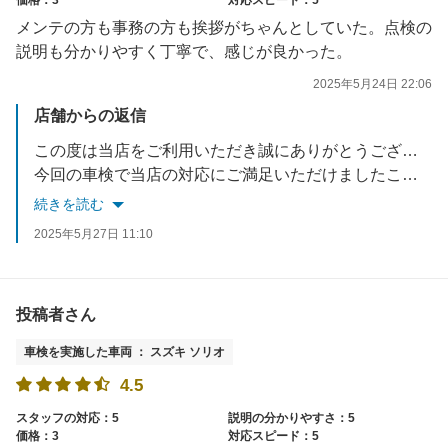
メンテの方も事務の方も挨拶がちゃんとしていた。点検の
説明も分かりやすく丁寧で、感じが良かった。
2025年5月24日 22:06
店舗からの返信
この度は当店をご利用いただき誠にありがとうございます。
今回の車検で当店の対応にご満足いただけましたこと、大変嬉しく思っております。
車検以外のことも是非お気軽にご相談ください。
続きを読む
今後ともアップル車検クラシマをよろしくお願い致します。
2025年5月27日 11:10
お忙しい中ご投稿いただき誠にありがとうございます。
投稿者さん
車検を実施した車両 ： スズキ ソリオ
4.5
スタッフの対応：5
説明の分かりやすさ：5
価格：3
対応スピード：5