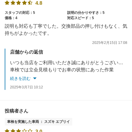
4.8
スタッフの対応：5
説明の分かりやすさ：5
価格：4
対応スピード：5
説明も対応も丁寧でした。交換部品の押し付けもなく、気
持ちがよかったです。
2025年2月15日 17:08
店舗からの返信
いつも当店をご利用いただき誠にありがとうございます。
車検では立会見積もりでお車の状態にあった作業
を提案させていただき、お客様が納得していただけるよう丁寧な説明を心がけています。
続きを読む
今後も喜んでいただけるよう努力し続けていきます。
2025年3月7日 10:12
お忙しい中ご投稿いただき誠にありがとうございます。
今後ともアップル車検クラシマをよろしくお願い致します。
投稿者さん
車検を実施した車両 ： スズキ エブリイ
3.0