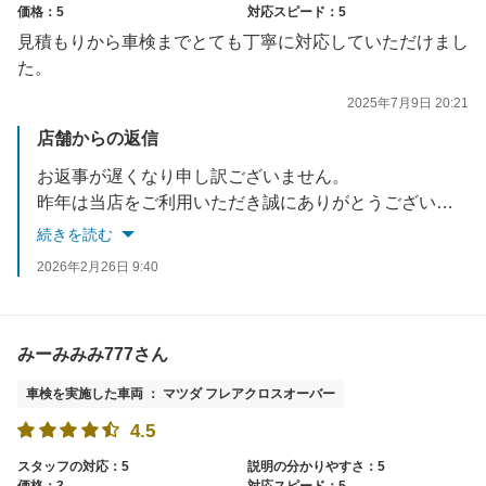
価格：5
対応スピード：5
見積もりから車検までとても丁寧に対応していただけまし
た。
2025年7月9日 20:21
店舗からの返信
お返事が遅くなり申し訳ございません。
昨年は当店をご利用いただき誠にありがとうございます。
車検で当店の対応にご満足いただけましたこと、大変嬉しく思っております。
続きを読む
車検以外のことも是非お気軽にご相談ください。
2026年2月26日 9:40
今後ともアップル車検クラシマをよろしくお願い致します。
お忙しい中ご投稿いただき誠にありがとうございました。
みーみみみ777さん
車検を実施した車両 ： マツダ フレアクロスオーバー
4.5
スタッフの対応：5
説明の分かりやすさ：5
価格：3
対応スピード：5