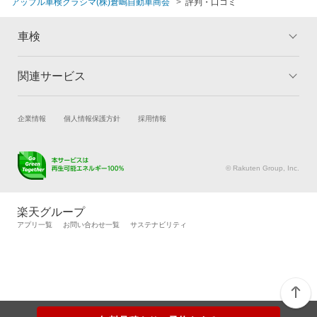
アップル車検クラシマ(株)倉嶋自動車商会
評判・口コミ
車検
関連サービス
トップ
マイページ
メリット
ご利用ガイド
試乗・商談
新車購入
企業情報
個人情報保護方針
採用情報
車検の基礎知識
キャンペーン一覧
楽天Car車買取
車検予約
ランキング
よくある質問
キズ修理予約
洗車・コーティング予約
© Rakuten Group, Inc.
メンテナンス管理
タイヤ・パーツ購入
タイヤ交換サービス
楽天Car マガジン
楽天グループ
自動車カタログ
自動車保険
アプリ一覧
お問い合わせ一覧
サステナビリティ
楽天マイカー割