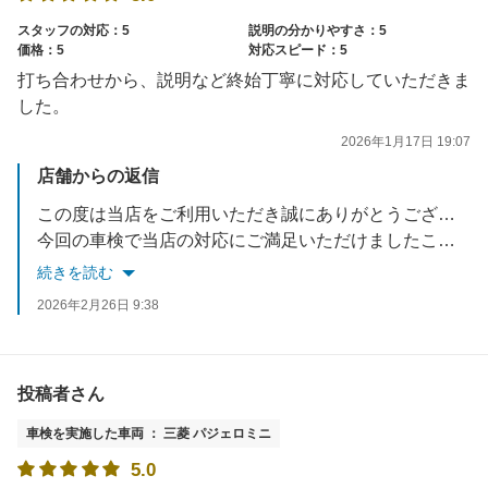
スタッフの対応：5
説明の分かりやすさ：5
価格：5
対応スピード：5
打ち合わせから、説明など終始丁寧に対応していただきま
した。
2026年1月17日 19:07
店舗からの返信
この度は当店をご利用いただき誠にありがとうございます。
今回の車検で当店の対応にご満足いただけましたこと、大変嬉しく思っております。
車検以外のことも是非お気軽にご相談ください。
続きを読む
今後ともアップル車検クラシマをよろしくお願い致します。
2026年2月26日 9:38
お忙しい中ご投稿いただき誠にありがとうございました。
投稿者さん
車検を実施した車両 ： 三菱 パジェロミニ
5.0