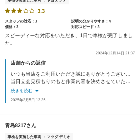
車検を実施した車両 ： トヨタ ノア
3.3
スタッフの対応：3
説明の分かりやすさ：4
価格：3
対応スピード：3
スピーディーな対応をいただき、1日で車検が完了しまし
た。
2024年12月14日 21:37
店舗からの返信
いつも当店をご利用いただき誠にありがとうございます。
当日立会見積もりのもと作業内容を決めさせていただくので、お客様の希望に沿った内容をご提案できるように心がけています。また車検以外でもお困りのことございましたらお気軽にご連絡ください。
お忙しい中ご投稿いただき誠にありがとうございます。
続きを読む
今後ともアップル車検クラシマをよろしくお願い致します。
2025年2月5日 13:35
青島8217さん
車検を実施した車両 ： マツダ デミオ