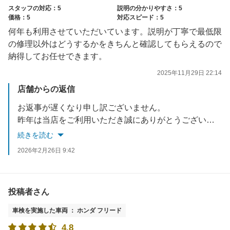
スタッフの対応：5
説明の分かりやすさ：5
価格：5
対応スピード：5
何年も利用させていただいています。説明が丁寧で最低限
の修理以外はどうするかをきちんと確認してもらえるので
納得してお任せできます。
2025年11月29日 22:14
店舗からの返信
お返事が遅くなり申し訳ございません。
昨年は当店をご利用いただき誠にありがとうございます。
車検で当店の対応にご満足いただけましたこと、大変嬉しく思っております。
続きを読む
車検以外のことも是非お気軽にご相談ください。
2026年2月26日 9:42
今後ともアップル車検クラシマをよろしくお願い致します。
お忙しい中ご投稿いただき誠にありがとうございました。
投稿者さん
車検を実施した車両 ： ホンダ フリード
4.8