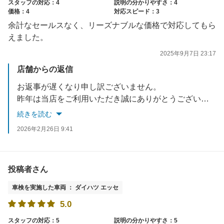
スタッフの対応：4
説明の分かりやすさ：4
価格：4
対応スピード：3
余計なセールスなく、リーズナブルな価格で対応してもら
えました。
2025年9月7日 23:17
店舗からの返信
お返事が遅くなり申し訳ございません。
昨年は当店をご利用いただき誠にありがとうございます。
車検で当店の対応にご満足いただけましたこと、大変嬉しく思っております。
続きを読む
車検以外のことも是非お気軽にご相談ください。
2026年2月26日 9:41
今後ともアップル車検クラシマをよろしくお願い致します。
お忙しい中ご投稿いただき誠にありがとうございました。
投稿者さん
車検を実施した車両 ： ダイハツ エッセ
5.0
スタッフの対応：5
説明の分かりやすさ：5