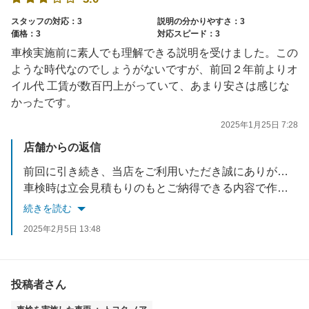
スタッフの対応：3
説明の分かりやすさ：3
価格：3
対応スピード：3
車検実施前に素人でも理解できる説明を受けました。この
ような時代なのでしょうがないですが、前回２年前よりオ
イル代 工賃が数百円上がっていて、あまり安さは感じな
かったです。
2025年1月25日 7:28
店舗からの返信
前回に引き続き、当店をご利用いただき誠にありがとうございます。
車検時は立会見積もりのもとご納得できる内容で作業をさせていただきます。
昨今の価格高騰においてお客様にはご不便をおかけしますが、何卒ご理解いただけますようお願い申し上げます。
続きを読む
今後ともアップル車検クラシマをよろしくお願い致します。
2025年2月5日 13:48
お忙しい中ご投稿いただき誠にありがとうございます。
投稿者さん