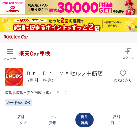
楽天Car車検
ログイン
メニュー
Ｄｒ．Ｄｒｉｖｅセルフ中筋店
（割引・特典）
お気に入り
広島県広島市安佐南区中筋１－５－３
カード払いOK
店舗
コース
割引
評判
トップ
費用
特典
口コミ