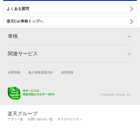
よくある質問
楽天Car車検トップへ
車検
関連サービス
トップ
マイページ
メリット
ご利用ガイド
試乗・商談
新車購入
企業情報
個人情報保護方針
採用情報
車検の基礎知識
キャンペーン一覧
楽天Car車買取
車検予約
ランキング
よくある質問
キズ修理予約
洗車・コーティング予約
© Rakuten Group, Inc.
メンテナンス管理
タイヤ・パーツ購入
タイヤ交換サービス
楽天Car マガジン
楽天グループ
自動車カタログ
自動車保険
アプリ一覧
お問い合わせ一覧
サステナビリティ
楽天マイカー割