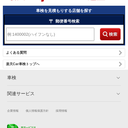
車検を見積もりする店舗を探す
〒
郵便番号検索
よくある質問
楽天Car車検トップへ
車検
関連サービス
トップ
マイページ
メリット
ご利用ガイド
試乗・商談
新車購入
企業情報
個人情報保護方針
採用情報
車検の基礎知識
キャンペーン一覧
楽天Car車買取
車検予約
ランキング
よくある質問