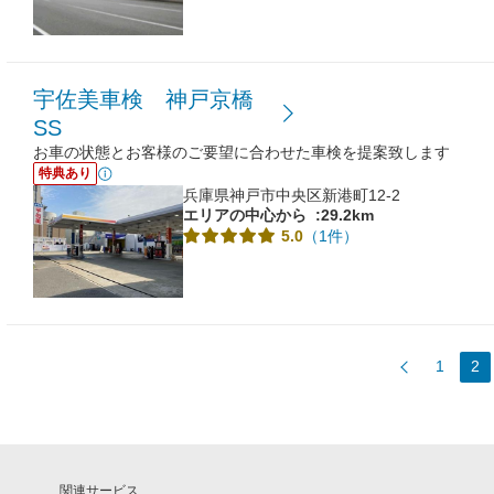
宇佐美車検 神戸京橋
SS
お車の状態とお客様のご要望に合わせた車検を提案致します
特典あり
兵庫県神戸市中央区新港町12-2
エリアの中心から
:29.2km
（1件）
5.0
1
2
関連サービス