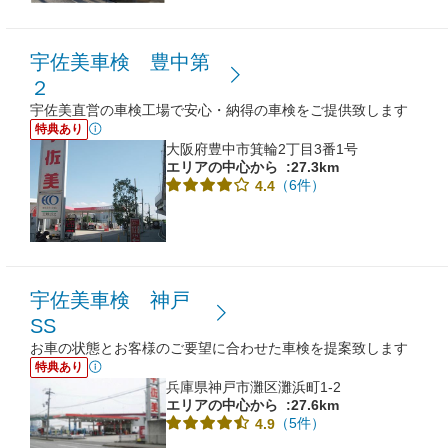
宇佐美車検 豊中第
２
宇佐美直営の車検工場で安心・納得の車検をご提供致します
特典あり
大阪府豊中市箕輪2丁目3番1号
エリアの中心から
:27.3km
（6件）
4.4
宇佐美車検 神戸
SS
お車の状態とお客様のご要望に合わせた車検を提案致します
特典あり
兵庫県神戸市灘区灘浜町1-2
エリアの中心から
:27.6km
（5件）
4.9