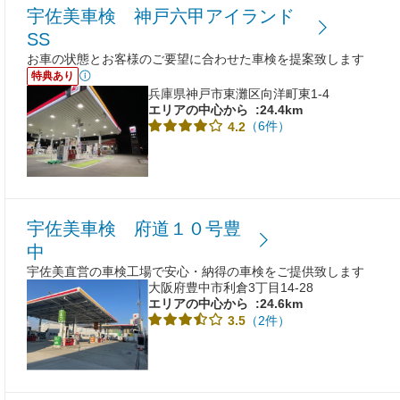
宇佐美車検 神戸六甲アイランド
SS
お車の状態とお客様のご要望に合わせた車検を提案致します
特典あり
兵庫県神戸市東灘区向洋町東1-4
エリアの中心から
:24.4km
（6件）
4.2
宇佐美車検 府道１０号豊
中
宇佐美直営の車検工場で安心・納得の車検をご提供致します
大阪府豊中市利倉3丁目14-28
エリアの中心から
:24.6km
（2件）
3.5