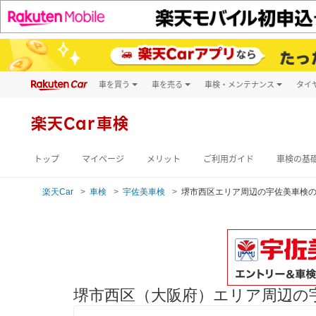
車を買う
車を売る
車検・メンテナンス
タイ
試乗・商談
楽天Car車買取
車検予約
キズ修理予約
新車
楽天Car車検
洗車・コーティン
メンテナンス管理
トップ
マイページ
メリット
ご利用ガイド
車検の基
楽天Car
車検
宇佐美車検
堺市西区エリア周辺の宇佐美車検
堺市西区（大阪府）エリア周辺の