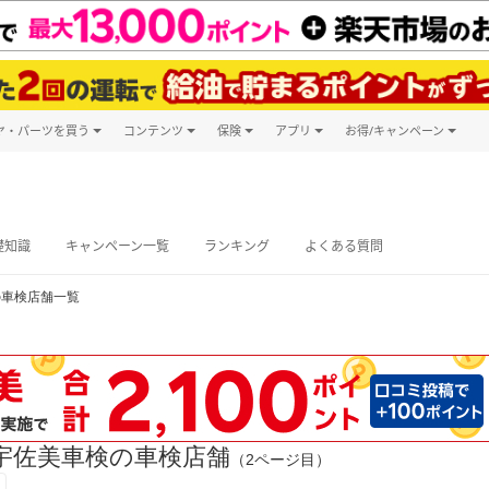
ヤ・パーツを買う
コンテンツ
保険
アプリ
お得/キャンペーン
楽天Carマガジン
キャンペーン
タイヤ・パーツ購入
自動車保険
楽天Carアプリ
自動車カタログ
タイヤ交換サービス
楽天マイカー
グ予約
礎知識
キャンペーン一覧
ランキング
よくある質問
の車検店舗一覧
宇佐美車検の車検店舗
（2ページ目）