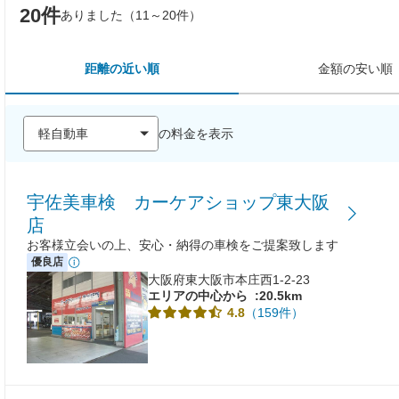
20件
ありました（11～20件）
距離の近い順
金額の安い順
の料金を表示
宇佐美車検 カーケアショップ東大阪
店
お客様立会いの上、安心・納得の車検をご提案致します
優良店
大阪府東大阪市本庄西1-2-23
エリアの中心から
:20.5km
（159件）
4.8