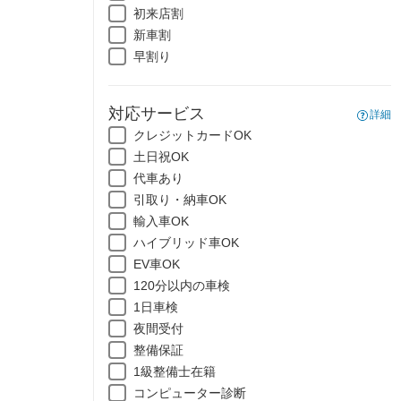
初来店割
新車割
早割り
対応サービス
詳細
クレジットカードOK
土日祝OK
代車あり
引取り・納車OK
輸入車OK
ハイブリッド車OK
EV車OK
120分以内の車検
1日車検
夜間受付
整備保証
1級整備士在籍
コンピューター診断