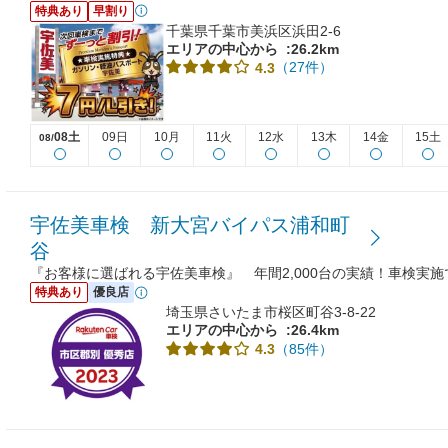
特典あり
早割り
千葉県千葉市美浜区浜田2-6
エリアの中心から
:26.2km
（27件）
4.3
08土
09日
10月
11火
12水
13木
14金
15土
08/
宇佐美車検 新大宮バイパス浦和町
谷
『お客様に選ばれる宇佐美車検』 年間2,000台の実績！車検実
特典あり
優良店
埼玉県さいたま市桜区町谷3-8-22
エリアの中心から
:26.4km
（85件）
4.3