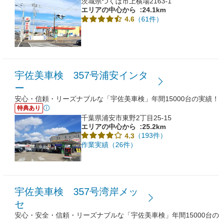
茨城県つくば市上横場2163-1
エリアの中心から
:24.1km
（61件）
4.6
宇佐美車検 357号浦安インタ
ー
安心・信頼・リーズナブルな「宇佐美車検」年間15000台の実績！
特典あり
千葉県浦安市東野2丁目25-15
エリアの中心から
:25.2km
（193件）
4.3
作業実績（26件）
宇佐美車検 357号湾岸メッ
セ
安心・安全・信頼・リーズナブルな「宇佐美車検」年間15000台