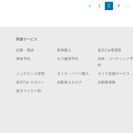
1
2
3
...
関連サービス
試乗・商談
新車購入
楽天Car車買取
車検予約
キズ修理予約
洗車・コーティング
約
メンテナンス管理
タイヤ・パーツ購入
タイヤ交換サービス
楽天Car マガジン
自動車カタログ
自動車保険
楽天マイカー割