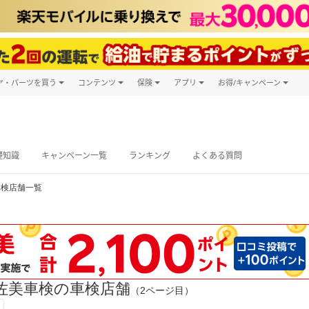
ヤ・パーツを買う
コンテンツ
保険
アプリ
お得/キャンペーン
楽天Carマガジン
キャンペーン
タイヤ・パーツ購入
自動車保険
楽天Carアプリ
自動車カタログ
タイヤ交換サービス
楽天マイカー
グ予約
礎知識
キャンペーン一覧
ランキング
よくある質問
車検店舗一覧
佐美車検の車検店舗
（2ページ目）