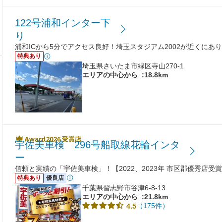
122号浦和インター下
り
浦和ICから5分でアクセス良好！埼玉スタジアム2002が近くにあ
特典あり
埼玉県さいたま市緑区寺山270-1
エリアの中心から
:18.8km
宇佐美車検 296号船取線花輪インタ
ー
信頼と実績の「宇佐美車検」！【2022、2023年 市区郡優秀店受
特典あり
優良店
千葉県習志野市谷津6-8-13
エリアの中心から
:21.8km
（175件）
4.5