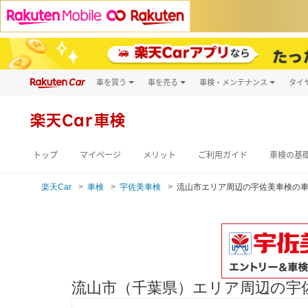
車を買う
車を売る
車検・メンテナンス
タイ
試乗・商談
楽天Car車買取
車検予約
キズ修理予約
新車
楽天Car車検
洗車・コーティン
メンテナンス管理
トップ
マイページ
メリット
ご利用ガイド
車検の基
楽天Car
車検
宇佐美車検
流山市エリア周辺の宇佐美車検の
流山市（千葉県）エリア周辺の宇