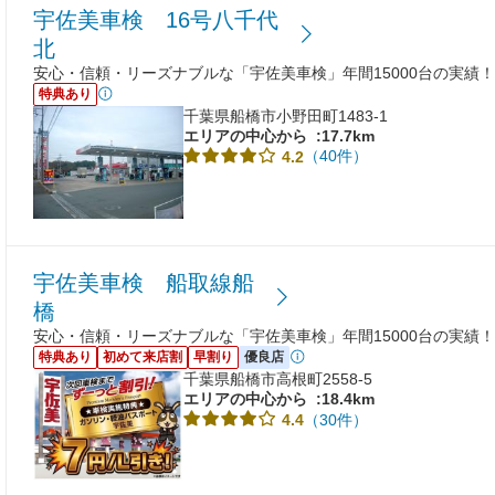
宇佐美車検 16号八千代
北
安心・信頼・リーズナブルな「宇佐美車検」年間15000台の実績！
特典あり
千葉県船橋市小野田町1483-1
エリアの中心から
:17.7km
（40件）
4.2
宇佐美車検 船取線船
橋
安心・信頼・リーズナブルな「宇佐美車検」年間15000台の実績！
特典あり
初めて来店割
早割り
優良店
千葉県船橋市高根町2558-5
エリアの中心から
:18.4km
（30件）
4.4