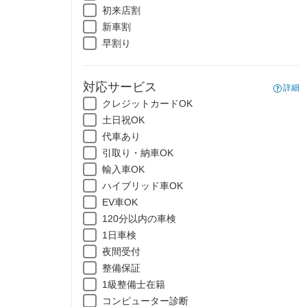
初来店割
新車割
早割り
対応サービス
詳細
クレジットカードOK
土日祝OK
代車あり
引取り・納車OK
輸入車OK
ハイブリッド車OK
EV車OK
120分以内の車検
1日車検
夜間受付
整備保証
1級整備士在籍
コンピューター診断