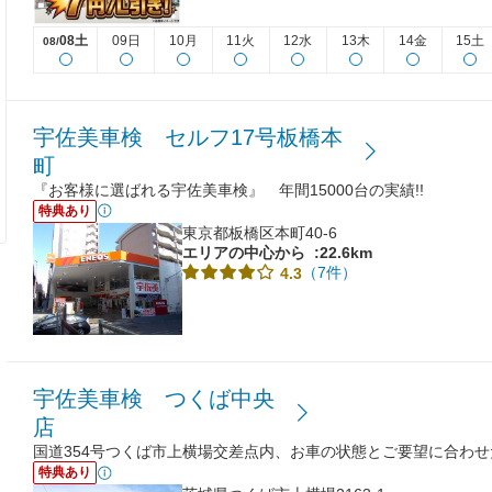
08土
09日
10月
11火
12水
13木
14金
15土
08/
宇佐美車検 セルフ17号板橋本
町
『お客様に選ばれる宇佐美車検』 年間15000台の実績!!
特典あり
東京都板橋区本町40-6
エリアの中心から
:22.6km
（7件）
4.3
宇佐美車検 つくば中央
店
国道354号つくば市上横場交差点内、お車の状態とご要望に合わ
特典あり