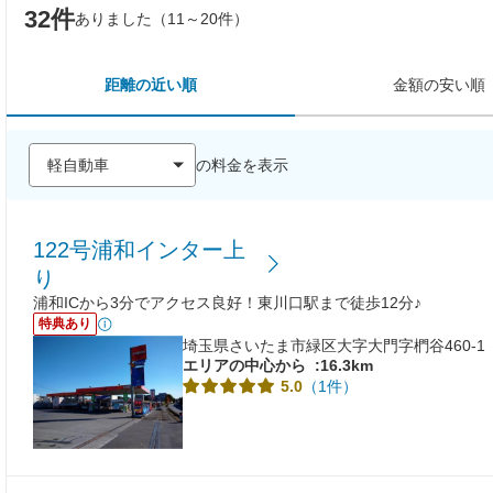
32件
ありました（11～20件）
距離の近い順
金額の安い順
の料金を表示
122号浦和インター上
り
浦和ICから3分でアクセス良好！東川口駅まで徒歩12分♪
特典あり
埼玉県さいたま市緑区大字大門字椚谷460-1
エリアの中心から
:16.3km
（1件）
5.0