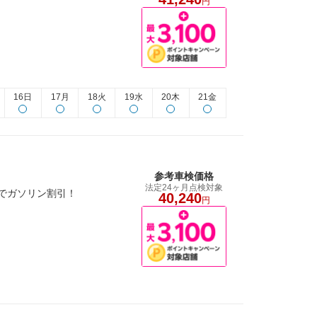
円
16日
17月
18火
19水
20木
21金
参考車検価格
法定24ヶ月点検対象
施でガソリン割引！
40,240
円