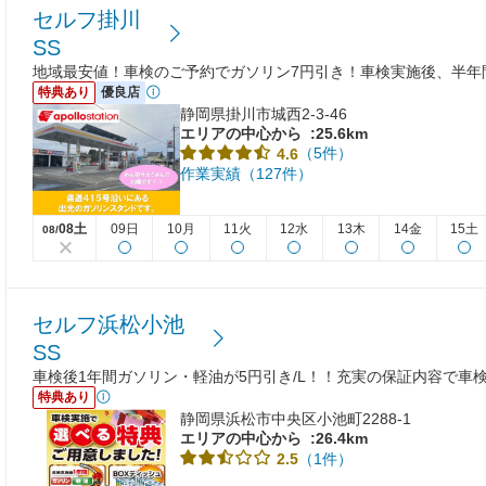
セルフ掛川
SS
地域最安値！車検のご予約でガソリン7円引き！車検実施後、半年
特典あり
優良店
静岡県掛川市城西2-3-46
エリアの中心から
:25.6km
（5件）
4.6
作業実績（127件）
08土
09日
10月
11火
12水
13木
14金
15土
08/
セルフ浜松小池
SS
車検後1年間ガソリン・軽油が5円引き/L！！充実の保証内容で車
特典あり
静岡県浜松市中央区小池町2288-1
エリアの中心から
:26.4km
（1件）
2.5