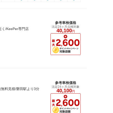
参考車検価格
法定24ヶ月点検対象
/KeePer専門店
40,100
円
参考車検価格
法定24ヶ月点検対象
前無料見積/磐田駅より3分
40,100
円