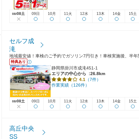
08土
09日
10月
11火
12水
13木
14金
15土
08/
セルフ成
滝
地域最安値！車検のご予約でガソリン7円引き！車検実施後、半年
特典あり
静岡県掛川市成滝451-1
エリアの中心から
:26.8km
（7件）
4.1
作業実績（126件）
08土
09日
10月
11火
12水
13木
14金
15土
08/
高丘中央
SS