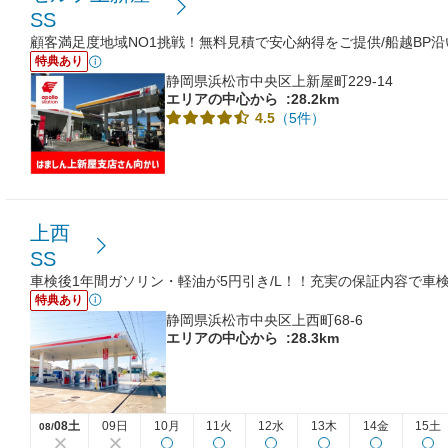
SS
顧客満足度地域NO1挑戦！無料見積で安心納得をご提供/船越BP沿
特典あり
静岡県浜松市中央区上新屋町229-14
エリアの中心から
:28.2km
（5件）
4.5
上西
SS
車検後1年間ガソリン・軽油が5円引き/L！！充実の保証内容で車
特典あり
静岡県浜松市中央区上西町68-6
エリアの中心から
:28.3km
08土
09日
10月
11火
12水
13木
14金
15土
08/