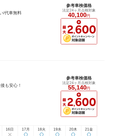
参考車検価格
法定24ヶ月点検対象
い/代車無料
40,100
円
参考車検価格
法定24ヶ月点検対象
検後も安心！
55,140
円
16日
17月
18火
19水
20木
21金