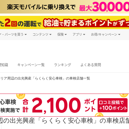
ヤ・パーツを買う
コンテンツ
保険
アプリ
お得/キャンペーン
楽天Carマガジン
キャンペーン
タイヤ・パーツ購入
自動車保険
楽天Carアプリ
自動車カタログ
タイヤ交換サービス
楽天マイカー
グ予約
礎知識
キャンペーン一覧
ランキング
よくある質問
エリア周辺の出光興産「らくらく安心車検」の車検店舗一覧
辺の出光興産「らくらく安心車検」の車検店