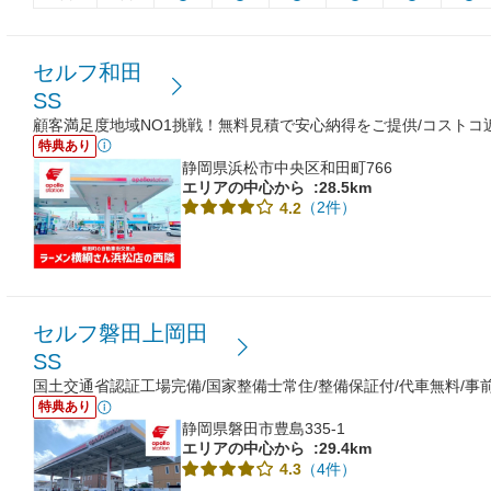
セルフ和田
SS
顧客満足度地域NO1挑戦！無料見積で安心納得をご提供/コストコ近く
特典あり
静岡県浜松市中央区和田町766
エリアの中心から
:28.5km
（2件）
4.2
セルフ磐田上岡田
SS
国土交通省認証工場完備/国家整備士常住/整備保証付/代車無料/事
特典あり
静岡県磐田市豊島335-1
エリアの中心から
:29.4km
（4件）
4.3