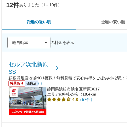
12件
ありました（1～10件）
距離の近い順
金額の安い順
の料金を表示
セルフ浜北新原
SS
顧客満足度地域NO1挑戦！無料見積で安心納得をご提供/小松駅より
特典あり
優良店
静岡県浜松市浜名区新原3617
エリアの中心から
:18.4km
（57件）
4.8