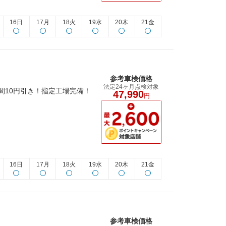
16日
17月
18火
19水
20木
21金
参考車検価格
法定24ヶ月点検対象
間10円引き！指定工場完備！
47,990
円
16日
17月
18火
19水
20木
21金
参考車検価格