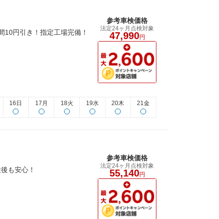
参考車検価格
法定24ヶ月点検対象
間10円引き！指定工場完備！
47,990
円
16日
17月
18火
19水
20木
21金
参考車検価格
法定24ヶ月点検対象
検後も安心！
55,140
円