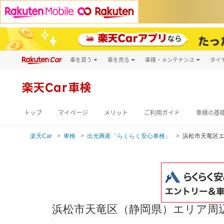
車を買う
車を売る
車検・メンテナンス
タイ
試乗・商談
楽天Car車買取
車検予約
キズ修理予約
新車
楽天Car車検
洗車・コーティン
メンテナンス管理
トップ
マイページ
メリット
ご利用ガイド
車検の基
楽天Car
車検
出光興産「らくらく安心車検」
浜松市天竜区
浜松市天竜区（静岡県）エリア周