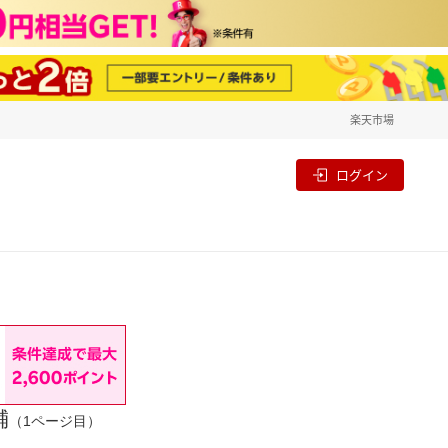
楽天市場
一覧
割
ログイン
舗
（1ページ目）