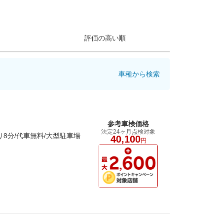
評価の高い順
車種から検索
参考車検価格
法定24ヶ月点検対象
8分/代車無料/大型駐車場
40,100
円