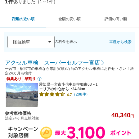
1件
ありました（1～1件）
距離の近い順
金額の安い順
評価の高い順
の料金を表示
車種から検索
アクセル車検 スーパーセルフ一宮店
一宮市・稲沢市の車検なら累計実績3万台のアクセル車検にお任せ下さい！法
定24カ月点検付
特典あり
早割り
愛知県一宮市小信中島字郷東63－1
エリアの中心から
:24.8km
（208件）
4.7
参考車検価格
40,340
円
法定24ヶ月点検対象