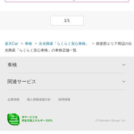
1/1
楽天Car
車検
出光興産「らくらく安心車検」
揖斐郡エリア周辺の出
光興産「らくらく安心車検」の車検店舗一覧
車検
関連サービス
トップ
マイページ
メリット
ご利用ガイド
試乗・商談
新車購入
企業情報
個人情報保護方針
採用情報
車検の基礎知識
キャンペーン一覧
楽天Car車買取
車検予約
ランキング
よくある質問
キズ修理予約
洗車・コーティング予約
© Rakuten Group, Inc.
メンテナンス管理
タイヤ・パーツ購入