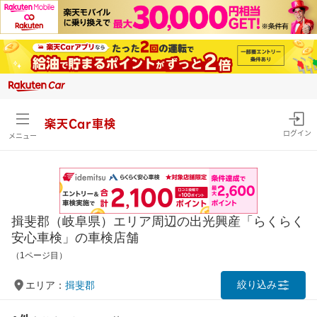
楽天Car車検
ログイン
メニュー
揖斐郡（岐阜県）エリア周辺の出光興産「らくらく
安心車検」の車検店舗
（1ページ目）
絞り込み
エリア：
揖斐郡