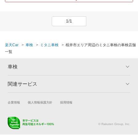
1/1
楽天Car
車検
ミタニ車検
桜井市エリア周辺のミタニ車検の車検店舗
一覧
車検
関連サービス
トップ
マイページ
メリット
ご利用ガイド
試乗・商談
新車購入
企業情報
個人情報保護方針
採用情報
車検の基礎知識
キャンペーン一覧
楽天Car車買取
車検予約
ランキング
よくある質問
キズ修理予約
洗車・コーティング予約
© Rakuten Group, Inc.
メンテナンス管理
タイヤ・パーツ購入