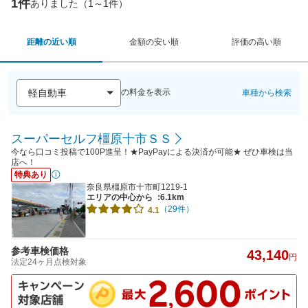
1件
ありました（1～1件）
距離の近い順
金額の安い順
評価の高い順
の料金を表示
車種から検索
スーパーセルフ橿原十市ＳＳ
今なら口コミ投稿で100P進呈！★PayPayによる決済が可能★ ぜひ車検は当
店へ！
特典あり
奈良県橿原市十市町1219-1
エリアの中心から
:6.1km
（29件）
4.1
参考車検価格
43,140
円
法定24ヶ月点検対象