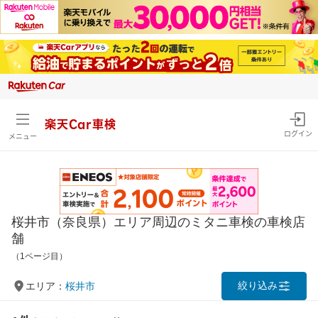
楽天Car車検
ログイン
メニュー
桜井市（奈良県）エリア周辺のミタニ車検の車検店
舗
（1ページ目）
絞り込み
エリア：
桜井市