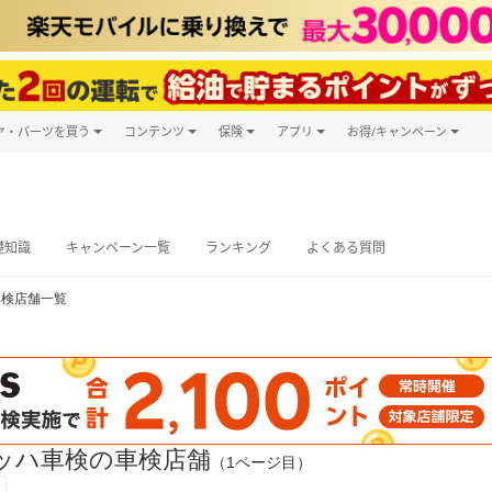
ヤ・パーツを買う
コンテンツ
保険
アプリ
お得/キャンペーン
楽天Carマガジン
キャンペーン
タイヤ・パーツ購入
自動車保険
楽天Carアプリ
自動車カタログ
タイヤ交換サービス
楽天マイカー
グ予約
礎知識
キャンペーン一覧
ランキング
よくある質問
車検店舗一覧
ッハ車検の車検店舗
（1ページ目）