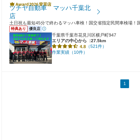
ツチヤ自動車 マッハ千葉北
店
土日祝も最短45分で終わるマッハ車検！国交省指定民間車検場！国
特典あり
優良店
千葉県千葉市花見川区横戸町947
エリアの中心から
:27.5km
（521件）
4.8
作業実績（10件）
1