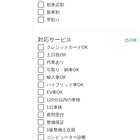
初来店割
新車割
早割り
対応サービス
詳細
クレジットカードOK
土日祝OK
代車あり
引取り・納車OK
輸入車OK
ハイブリッド車OK
EV車OK
120分以内の車検
1日車検
夜間受付
整備保証
1級整備士在籍
コンピューター診断