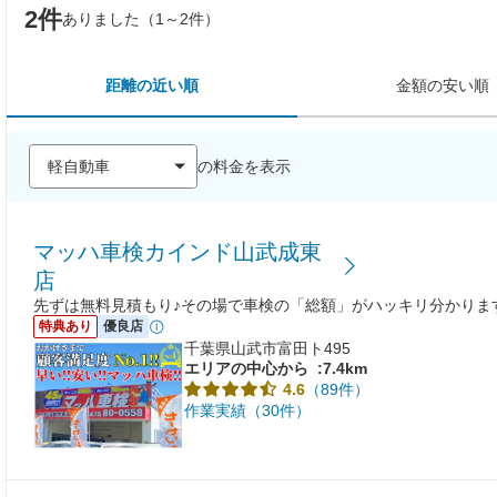
2件
ありました（1～2件）
距離の近い順
金額の安い順
の料金を表示
マッハ車検カインド山武成東
店
先ずは無料見積もり♪その場で車検の「総額」がハッキリ分かりま
特典あり
優良店
千葉県山武市富田ト495
エリアの中心から
:7.4km
（89件）
4.6
作業実績（30件）