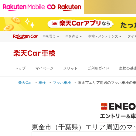
車を買う
車を売る
車検・メンテナンス
タイ
試乗・商談
楽天Car車買取
車検予約
キズ修理予約
新車
楽天Car車検
洗車・コーティン
メンテナンス管理
トップ
マイページ
メリット
ご利用ガイド
車検の基
楽天Car
車検
マッハ車検
東金市エリア周辺のマッハ車検の
東金市（千葉県）エリア周辺のマ