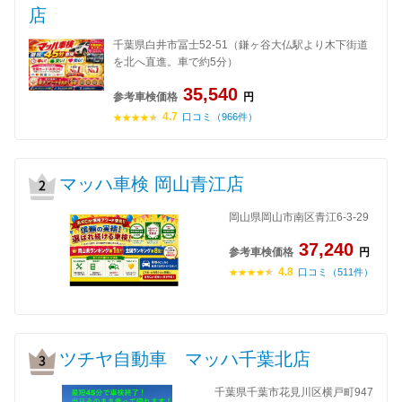
店
千葉県白井市冨士52-51（鎌ヶ谷大仏駅より木下街道
を北へ直進。車で約5分）
35,540
参考車検価格
円
4.7
口コミ（966件）
マッハ車検 岡山青江店
岡山県岡山市南区青江6-3-29
37,240
参考車検価格
円
4.8
口コミ（511件）
ツチヤ自動車 マッハ千葉北店
千葉県千葉市花見川区横戸町947