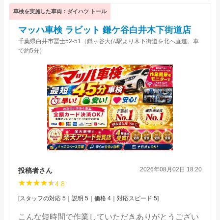
車検を実施した車両：ダイハツ トール
マッハ車検 ラビット 鎌ケ谷白井木下街道店
千葉県白井市冨士52-51（鎌ヶ谷大仏駅より木下街道を北へ直進。車
で約5分）
2026年08月02日 18:20
投稿者さん
4.8
[スタッフの対応 5｜説明 5｜価格 4｜対応スピード 5]
こんな短時間で作業していただきありがとうござい