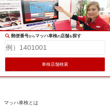
郵便番号
マッハ車検
店舗
探す
から
の
を
車検店舗検索
マッハ車検とは