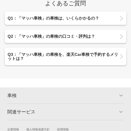
よくあるご質問
Q1：「マッハ車検」の車検は、いくらかかるの？
Q2：「マッハ車検」の車検の口コミ・評判は？
Q3：「マッハ車検」の車検を、楽天Car車検で予約するメリ
ットは？
車検
関連サービス
トップ
マイページ
メリット
ご利用ガイド
試乗・商談
新車購入
企業情報
個人情報保護方針
採用情報
車検の基礎知識
キャンペーン一覧