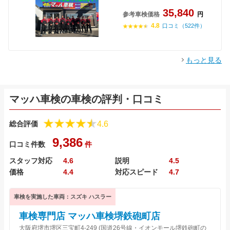
35,840
参考車検価格
円
4.8
口コミ（522件）
もっと見る
マッハ車検の車検の評判・口コミ
4.6
総合評価
9,386
口コミ件数
件
スタッフ対応
4.6
説明
4.5
価格
4.4
対応スピード
4.7
車検を実施した車両：スズキ ハスラー
車検専門店 マッハ車検堺鉄砲町店
大阪府堺市堺区三宝町4-249 (国道26号線・イオンモール堺鉄砲町の