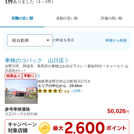
1件
ありました（1～1件）
距離の近い順
金額の安い順
評価の高い順
の料金を表示
車種から検索
車検のコバック 山川店
吉野川市、阿波市、美馬市の車検はお任せ下さい！最短60分！キョーエイ 山
川店向かい！
特典あり
早割り
徳島県吉野川市山川町前川172-6
エリアの中心から
:29.0km
（19件）
4.6
参考車検価格
50,026
円
法定24ヶ月点検対象