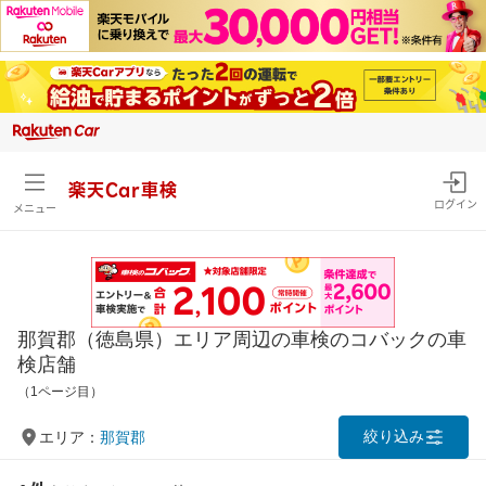
楽天Car車検
ログイン
メニュー
那賀郡（徳島県）エリア周辺の車検のコバックの車
検店舗
（1ページ目）
絞り込み
エリア：
那賀郡