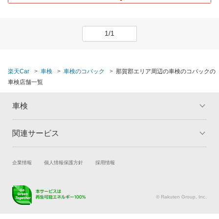
1/1
楽天Car
車検
車検のコバック
那賀郡エリア周辺の車検のコバックの
車検店舗一覧
車検
関連サービス
トップ
マイページ
メリット
ご利用ガイド
試乗・商談
新車購入
企業情報
個人情報保護方針
採用情報
車検の基礎知識
キャンペーン一覧
楽天Car車買取
車検予約
ランキング
よくある質問
キズ修理予約
洗車・コーティング予約
© Rakuten Group, Inc.
メンテナンス管理
タイヤ・パーツ購入