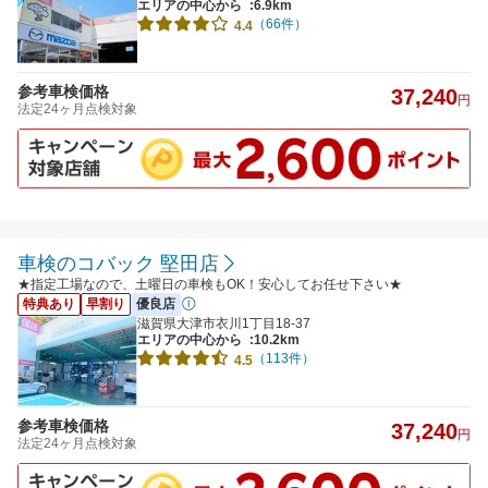
エリアの中心から
:6.9km
（66件）
4.4
参考車検価格
37,240
円
法定24ヶ月点検対象
車検のコバック 堅田店
★指定工場なので、土曜日の車検もOK！安心してお任せ下さい★
特典あり
早割り
優良店
滋賀県大津市衣川1丁目18-37
エリアの中心から
:10.2km
（113件）
4.5
参考車検価格
37,240
円
法定24ヶ月点検対象