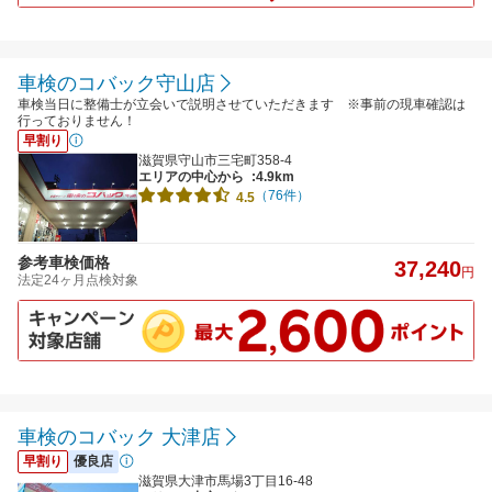
車検のコバック守山店
車検当日に整備士が立会いで説明させていただきます ※事前の現車確認は
行っておりません！
早割り
滋賀県守山市三宅町358-4
エリアの中心から
:4.9km
（76件）
4.5
参考車検価格
37,240
円
法定24ヶ月点検対象
車検のコバック 大津店
早割り
優良店
滋賀県大津市馬場3丁目16-48