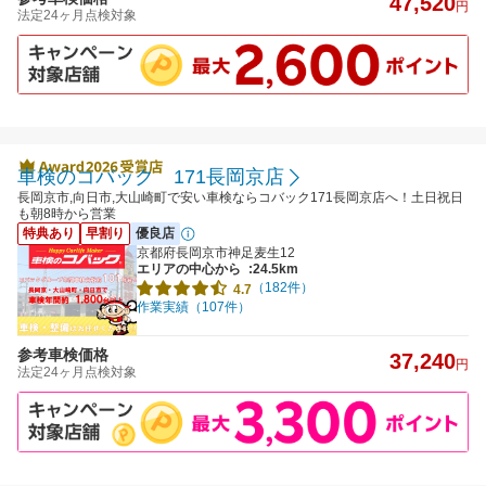
47,520
円
法定24ヶ月点検対象
車検のコバック 171長岡京店
長岡京市,向日市,大山崎町で安い車検ならコバック171長岡京店へ！土日祝日
も朝8時から営業
特典あり
早割り
優良店
京都府長岡京市神足麦生12
エリアの中心から
:24.5km
（182件）
4.7
作業実績（107件）
参考車検価格
37,240
円
法定24ヶ月点検対象