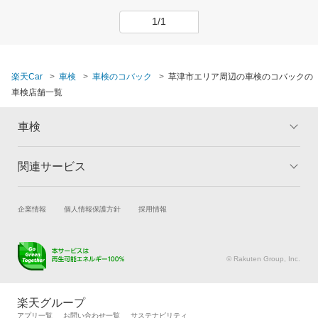
1/1
楽天Car
車検
車検のコバック
草津市エリア周辺の車検のコバックの
車検店舗一覧
車検
関連サービス
トップ
マイページ
メリット
ご利用ガイド
試乗・商談
新車購入
企業情報
個人情報保護方針
採用情報
車検の基礎知識
キャンペーン一覧
楽天Car車買取
車検予約
ランキング
よくある質問
キズ修理予約
洗車・コーティング予約
© Rakuten Group, Inc.
メンテナンス管理
タイヤ・パーツ購入
タイヤ交換サービス
楽天Car マガジン
楽天グループ
自動車カタログ
自動車保険
アプリ一覧
お問い合わせ一覧
サステナビリティ