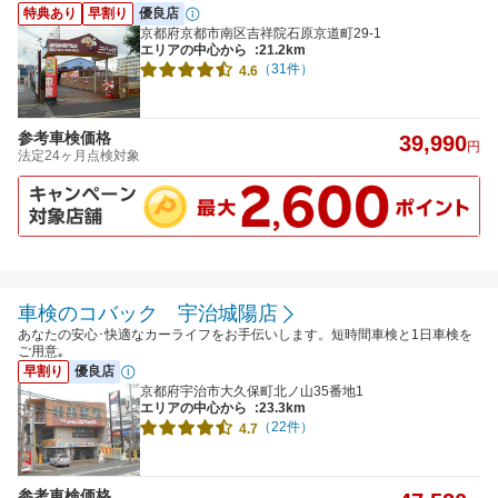
特典あり
早割り
優良店
京都府京都市南区吉祥院石原京道町29-1
エリアの中心から
:21.2km
（31件）
4.6
参考車検価格
39,990
円
法定24ヶ月点検対象
車検のコバック 宇治城陽店
あなたの安心･快適なカーライフをお手伝いします。短時間車検と1日車検を
ご用意｡
早割り
優良店
京都府宇治市大久保町北ノ山35番地1
エリアの中心から
:23.3km
（22件）
4.7
参考車検価格