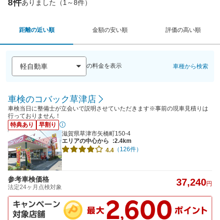
8件
ありました（1～8件）
距離の近い順
金額の安い順
評価の高い順
の料金を表示
車種から検索
車検のコバック草津店
車検当日に整備士が立会いで説明させていただきます※事前の現車見積りは
行っておりません！
特典あり
早割り
滋賀県草津市矢橋町150-4
エリアの中心から
:2.4km
（126件）
4.4
参考車検価格
37,240
円
法定24ヶ月点検対象