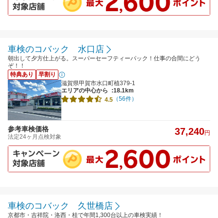
車検のコバック 水口店
朝出して夕方仕上がる。スーパーセーフティーパック！仕事の合間にどう
ぞ！！
特典あり
早割り
滋賀県甲賀市水口町植379-1
エリアの中心から
:18.1km
（56件）
4.5
参考車検価格
37,240
円
法定24ヶ月点検対象
車検のコバック 久世橋店
京都市・吉祥院・洛西・桂で年間1,300台以上の車検実績！