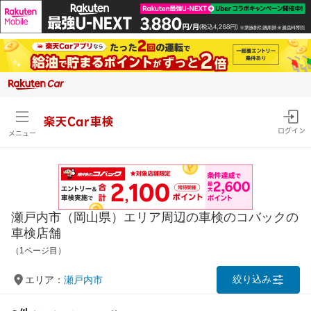
楽天Car車検
ログイン
メニュー
瀬戸内市（岡山県）エリア周辺の車検のコバックの
車検店舗
（1ページ目）
絞り込み
エリア：
瀬戸内市