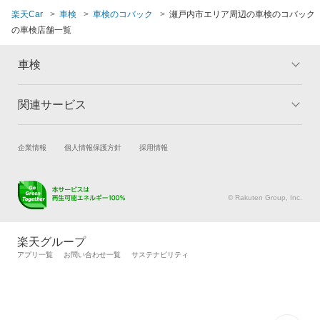
楽天Car
車検
車検のコバック
瀬戸内市エリア周辺の車検のコバック
の車検店舗一覧
車検
関連サービス
トップ
マイページ
メリット
ご利用ガイド
試乗・商談
新車購入
企業情報
個人情報保護方針
採用情報
車検の基礎知識
キャンペーン一覧
楽天Car車買取
車検予約
ランキング
よくある質問
キズ修理予約
洗車・コーティング予約
© Rakuten Group, Inc.
メンテナンス管理
タイヤ・パーツ購入
タイヤ交換サービス
楽天Car マガジン
楽天グループ
自動車カタログ
自動車保険
アプリ一覧
お問い合わせ一覧
サステナビリティ
楽天マイカー割