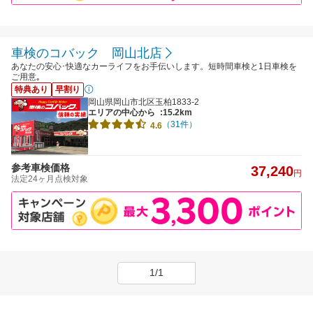
車検のコバック 岡山北店
あなたの安心･快適なカーライフをお手伝いします。短時間車検と1日車検を
ご用意｡
特典あり
早割り
岡山県岡山市北区玉柏1833-2
エリアの中心から
:15.2km
（31件）
4.6
参考車検価格
37,240
円
法定24ヶ月点検対象
1/1