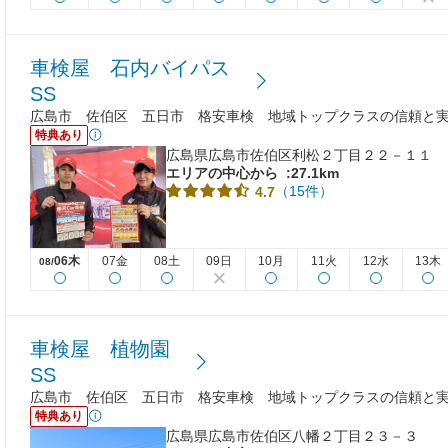
車検屋 石内バイパス
SS
広島市 佐伯区 五日市 格安車検 地域トップクラスの信頼と実績
特典あり
広島県広島市佐伯区利松２丁目２２－１１
エリアの中心から
:27.1km
（15件）
4.7
06木
07金
08土
09日
10月
11火
12水
13木
08/
車検屋 植物園
SS
広島市 佐伯区 五日市 格安車検 地域トップクラスの信頼と実績
特典あり
広島県広島市佐伯区八幡２丁目２３－３