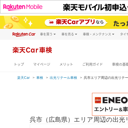
車を買う
車を売る
車検・メンテナンス
タイ
試乗・商談
楽天Car車買取
車検予約
キズ修理予約
新車
楽天Car車検
洗車・コーティン
メンテナンス管理
トップ
マイページ
メリット
ご利用ガイド
車検の基
楽天Car
車検
出光リテール車検
呉市エリア周辺の出光リテ
呉市（広島県）エリア周辺の出光