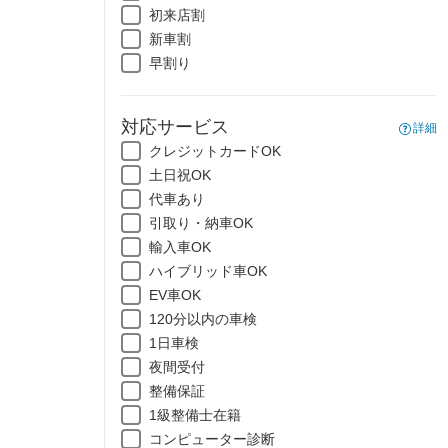
初来店割
新車割
早割り
対応サービス
詳細
クレジットカードOK
土日祝OK
代車あり
引取り・納車OK
輸入車OK
ハイブリッド車OK
EV車OK
120分以内の車検
1日車検
夜間受付
整備保証
1級整備士在籍
コンピューター診断