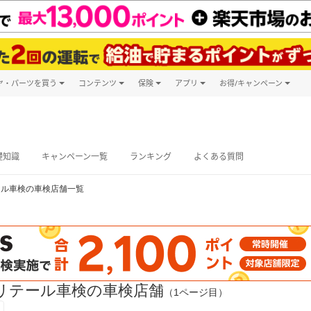
ヤ・パーツを買う
コンテンツ
保険
アプリ
お得/キャンペーン
楽天Carマガジン
キャンペーン
タイヤ・パーツ購入
自動車保険
楽天Carアプリ
自動車カタログ
タイヤ交換サービス
楽天マイカー
グ予約
礎知識
キャンペーン一覧
ランキング
よくある質問
ール車検の車検店舗一覧
リテール車検の車検店舗
（1ページ目）