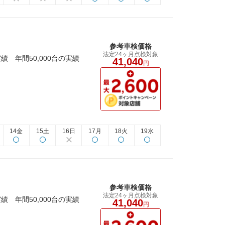
参考車検価格
法定24ヶ月点検対象
 年間50,000台の実績
41,040
円
14金
15土
16日
17月
18火
19水
参考車検価格
法定24ヶ月点検対象
 年間50,000台の実績
41,040
円