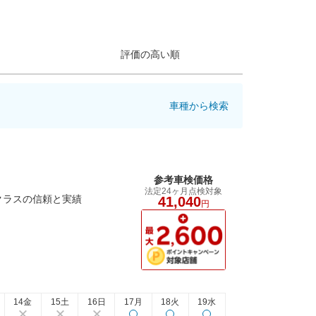
評価の高い順
車種から検索
参考車検価格
法定24ヶ月点検対象
クラスの信頼と実績
41,040
円
14金
15土
16日
17月
18火
19水