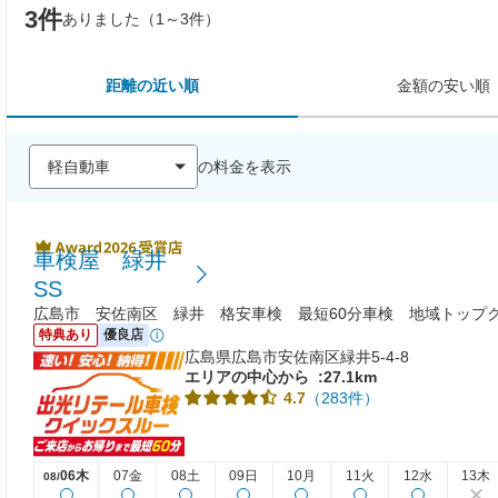
3件
ありました（1～3件）
距離の近い順
金額の安い順
の料金を表示
車検屋 緑井
SS
広島市 安佐南区 緑井 格安車検 最短60分車検 地域トップ
特典あり
優良店
広島県広島市安佐南区緑井5-4-8
エリアの中心から
:27.1km
（283件）
4.7
06木
07金
08土
09日
10月
11火
12水
13木
08/