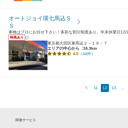
オートジョイ環七馬込Ｓ
Ｓ
車検はプロにお任せ下さい！多彩な割引制度あり。年末休業日12/29
特典あり
東京都大田区東馬込２－１９－７
エリアの中心から
:16.3km
（44件）
4.5
11
12
13
...
関連サービス