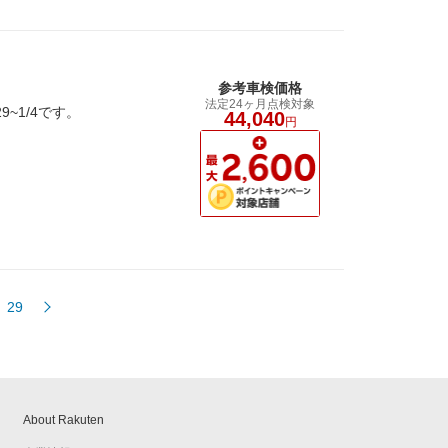
参考車検価格
法定24ヶ月点検対象
~1/4です。
44,040
円
29
About Rakuten