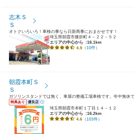
志木Ｓ
Ｓ
オトクいろいろ！車検の事なら日新商事におまかせです！
埼玉県朝霞市膝折町４－２２－５２
エリアの中心から
:16.1km
（10件）
4.9
朝霞本町Ｓ
Ｓ
ガソリンスタンドでは無く、車屋の整備工場車検です。年中無休
特典あり
優良店
埼玉県朝霞市本町１丁目１４－１２
エリアの中心から
:16.2km
（103件）
4.6