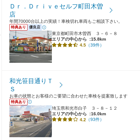
Ｄｒ．Ｄｒｉｖｅセルフ町田木曽
店
年間70000台以上の実績！車検切れ車両もご相談下さい。
特典あり
優良店
東京都町田市木曽西 ３－６－８
エリアの中心から
:15.8km
（39件）
4.5
和光笹目通りＴ
Ｓ
お車の状態とお客様のご要望に合わせた車検を提案致します
特典あり
埼玉県和光市白子 ３－８－１２
エリアの中心から
:16.0km
（93件）
4.2