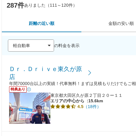
287件
ありました（111～120件）
距離の近い順
金額の安い順
の料金を表示
Ｄｒ．Ｄｒｉｖｅ東久が原
店
年間70000台以上の実績！代車無料！まずは見積もりだけでもご
特典あり
東京都大田区久が原２丁目２０ー１１
エリアの中心から
:15.6km
（18件）
4.5