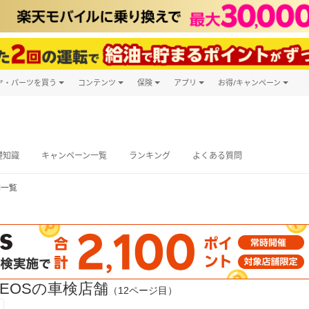
ヤ・パーツを買う
コンテンツ
保険
アプリ
お得/キャンペーン
楽天Carマガジン
キャンペーン
タイヤ・パーツ購入
自動車保険
楽天Carアプリ
自動車カタログ
タイヤ交換サービス
楽天マイカー
グ予約
礎知識
キャンペーン一覧
ランキング
よくある質問
舗一覧
EOSの車検店舗
（12ページ目）