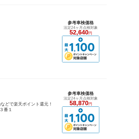
参考車検価格
法定24ヶ月点検対象
52,640
円
参考車検価格
法定24ヶ月点検対象
58,870
油などで楽天ポイント還元！
円
３番１