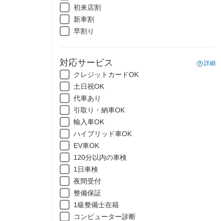
初来店割
新車割
早割り
対応サービス
詳細
クレジットカードOK
土日祝OK
代車あり
引取り・納車OK
輸入車OK
ハイブリッド車OK
EV車OK
120分以内の車検
1日車検
夜間受付
整備保証
1級整備士在籍
コンピューター診断