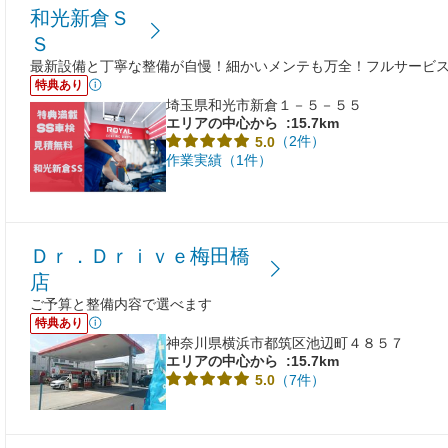
和光新倉Ｓ
Ｓ
最新設備と丁寧な整備が自慢！細かいメンテも万全！フルサービ
特典あり
埼玉県和光市新倉１－５－５５
エリアの中心から
:15.7km
（2件）
5.0
作業実績（1件）
Ｄｒ．Ｄｒｉｖｅ梅田橋
店
ご予算と整備内容で選べます
特典あり
神奈川県横浜市都筑区池辺町４８５７
エリアの中心から
:15.7km
（7件）
5.0