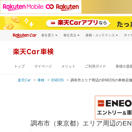
車を買う
車を売る
車検・メンテナンス
タイ
試乗・商談
楽天Car車買取
車検予約
キズ修理予約
新車
楽天Car車検
洗車・コーティン
メンテナンス管理
トップ
マイページ
メリット
ご利用ガイド
車検の基
楽天Car
車検
ENEOS
調布市エリア周辺のENEOSの車検店
調布市（東京都）エリア周辺のEN