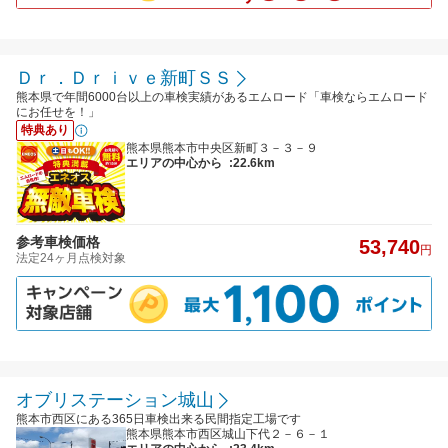
Ｄｒ．Ｄｒｉｖｅ新町ＳＳ
熊本県で年間6000台以上の車検実績があるエムロード「車検ならエムロード
にお任せを！」
特典あり
熊本県熊本市中央区新町３－３－９
エリアの中心から
:22.6km
参考車検価格
53,740
円
法定24ヶ月点検対象
オブリステーション城山
熊本市西区にある365日車検出来る民間指定工場です
熊本県熊本市西区城山下代２－６－１