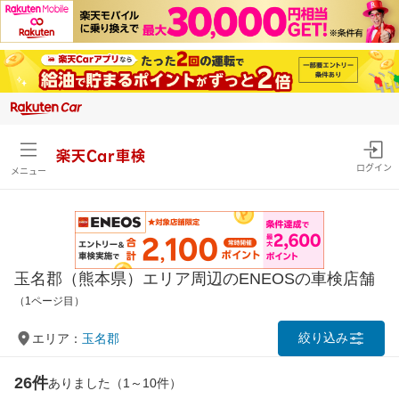
楽天Car車検
ログイン
メニュー
玉名郡（熊本県）エリア周辺のENEOSの車検店舗
（1ページ目）
絞り込み
エリア：
玉名郡
26件
ありました（1～10件）