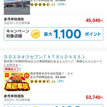
エリアの中心から
:23.4km
（44件）
4.7
参考車検価格
45,040
円
法定24ヶ月点検対象
ＤＤエネオスセブンＴＡＴＳＵＤＡＳＳ
熊本県で年間6000台以上の車検実績があるエムロード「車検ならエムロード
にお任せを！」
特典あり
熊本県熊本市中央区黒髪７－６４
エリアの中心から
:24.1km
（2件）
4.5
参考車検価格
53,740
円
法定24ヶ月点検対象