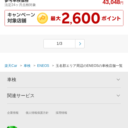
参考車検価格
43,048
円
法定24ヶ月点検対象
1/3
楽天Car
車検
ENEOS
玉名郡エリア周辺のENEOSの車検店舗一覧
車検
関連サービス
トップ
マイページ
メリット
ご利用ガイド
試乗・商談
新車購入
企業情報
個人情報保護方針
採用情報
車検の基礎知識
キャンペーン一覧
楽天Car車買取
車検予約
ランキング
よくある質問