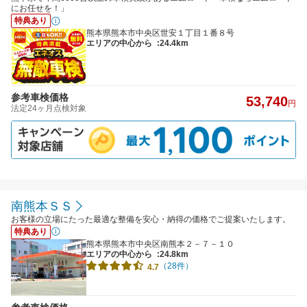
にお任せを！」
特典あり
熊本県熊本市中央区世安１丁目１番８号
エリアの中心から
:24.4km
参考車検価格
53,740
円
法定24ヶ月点検対象
南熊本ＳＳ
お客様の立場にたった最適な整備を安心・納得の価格でご提案いたします。
特典あり
熊本県熊本市中央区南熊本２－７－１０
エリアの中心から
:24.8km
（28件）
4.7