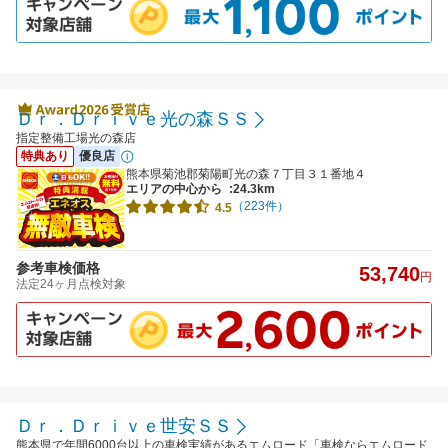
Ｄｒ．Ｄｒｉｖｅ光の森ＳＳ
指定整備工場光の森店
特典あり
優良店
熊本県菊池郡菊陽町光の森７丁目３１番地４
エリアの中心から
:24.3km
（223件）
4.5
参考車検価格
53,740
円
法定24ヶ月点検対象
Ｄｒ．Ｄｒｉｖｅ世安ＳＳ
熊本県で年間6000台以上の車検実績があるエムロード「車検ならエムロード