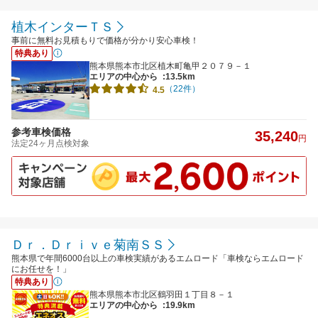
植木インターＴＳ
事前に無料お見積もりで価格が分かり安心車検！
特典あり
熊本県熊本市北区植木町亀甲２０７９－１
エリアの中心から
:13.5km
（22件）
4.5
参考車検価格
35,240
円
法定24ヶ月点検対象
Ｄｒ．Ｄｒｉｖｅ菊南ＳＳ
熊本県で年間6000台以上の車検実績があるエムロード「車検ならエムロード
にお任せを！」
特典あり
熊本県熊本市北区鶴羽田１丁目８－１
エリアの中心から
:19.9km