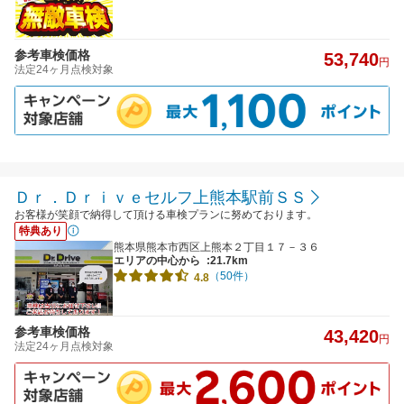
参考車検価格
53,740
円
法定24ヶ月点検対象
Ｄｒ．Ｄｒｉｖｅセルフ上熊本駅前ＳＳ
お客様が笑顔で納得して頂ける車検プランに努めております。
特典あり
熊本県熊本市西区上熊本２丁目１７－３６
エリアの中心から
:21.7km
（50件）
4.8
参考車検価格
43,420
円
法定24ヶ月点検対象