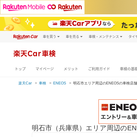
車を買う
車を売る
車検・メンテナンス
タイ
試乗・商談
楽天Car車買取
車検予約
キズ修理予約
新車
楽天Car車検
洗車・コーティン
メンテナンス管理
トップ
マイページ
メリット
ご利用ガイド
車検の基
楽天Car
車検
ENEOS
明石市エリア周辺のENEOSの車検店
明石市（兵庫県）エリア周辺のEN