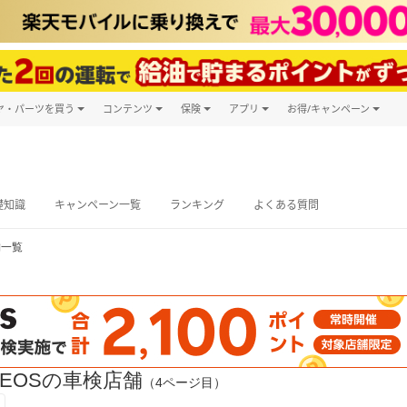
ヤ・パーツを買う
コンテンツ
保険
アプリ
お得/キャンペーン
楽天Carマガジン
キャンペーン
タイヤ・パーツ購入
自動車保険
楽天Carアプリ
自動車カタログ
タイヤ交換サービス
楽天マイカー
グ予約
礎知識
キャンペーン一覧
ランキング
よくある質問
舗一覧
EOSの車検店舗
（4ページ目）