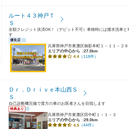
ルート４３神戸Ｔ
Ｓ
全額クレジット決済OK！（デビット不可）車検時には撥水洗車と
す
優良店
兵庫県神戸市東灘区御影本町１－１１－２６
エリアの中心から
:27.0km
（118件）
4.4
Ｄｒ．Ｄｒｉｖｅ本山西Ｓ
Ｓ
自己診断機完備で貴方の車のお医者さんを目指します
特典あり
兵庫県神戸市東灘区田中町１－１－３
エリアの中心から
:29.0km
（44件）
4.5