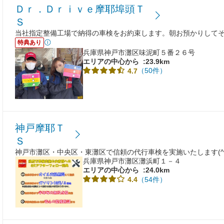
Ｄｒ．Ｄｒｉｖｅ摩耶埠頭Ｔ
Ｓ
当社指定整備工場で納得の車検をお約束します。朝お預かりして
特典あり
兵庫県神戸市灘区味泥町５番２６号
エリアの中心から
:23.9km
（50件）
4.7
神戸摩耶Ｔ
Ｓ
神戸市灘区・中央区・東灘区で信頼の代行車検を実施いたします(^^
兵庫県神戸市灘区灘浜町１－４
エリアの中心から
:24.0km
（54件）
4.4