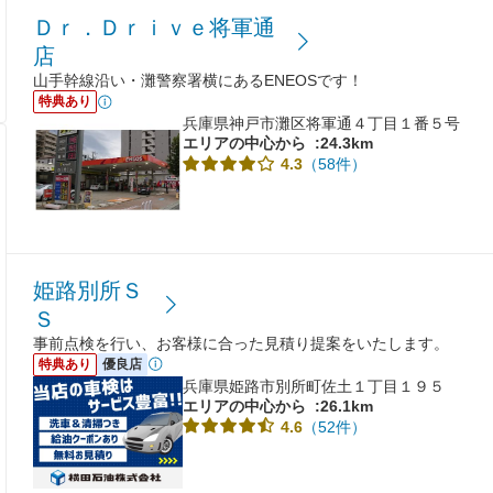
Ｄｒ．Ｄｒｉｖｅ将軍通
店
山手幹線沿い・灘警察署横にあるENEOSです！
特典あり
兵庫県神戸市灘区将軍通４丁目１番５号
エリアの中心から
:24.3km
（58件）
4.3
姫路別所Ｓ
Ｓ
事前点検を行い、お客様に合った見積り提案をいたします。
特典あり
優良店
兵庫県姫路市別所町佐土１丁目１９５
エリアの中心から
:26.1km
（52件）
4.6