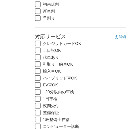
初来店割
新車割
早割り
対応サービス
詳細
クレジットカードOK
土日祝OK
代車あり
引取り・納車OK
輸入車OK
ハイブリッド車OK
EV車OK
120分以内の車検
1日車検
夜間受付
整備保証
1級整備士在籍
コンピューター診断