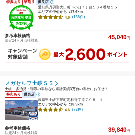
特典あり
早割り
優良店
愛知県丹羽郡大口町下小口７丁目１６４番地１５
エリアの中心から
:17.6km
（186件）
4.6
参考車検価格
45,040
円
法定24ヶ月点検対象
メガセルフ土岐ＳＳ
土岐・多治見・瑞浪の車検なら累計実績3万台の当社にお任せ！
特典あり
優良店
岐阜県土岐市泉町定林寺字原７０５－１
エリアの中心から
:18.5km
（72件）
4.6
参考車検価格
39,840
円
法定24ヶ月点検対象