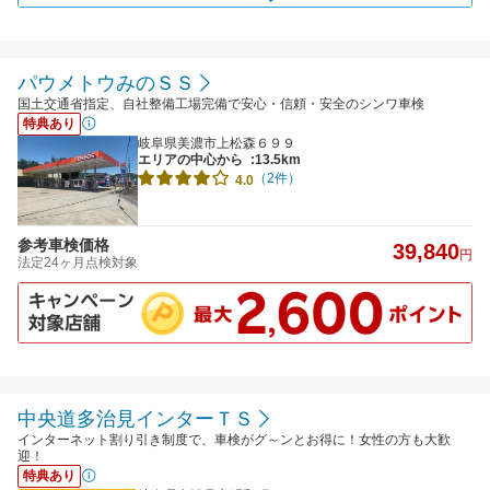
パウメトウみのＳＳ
国土交通省指定、自社整備工場完備で安心・信頼・安全のシンワ車検
特典あり
岐阜県美濃市上松森６９９
エリアの中心から
:13.5km
（2件）
4.0
参考車検価格
39,840
円
法定24ヶ月点検対象
中央道多治見インターＴＳ
インターネット割り引き制度で、車検がグ～ンとお得に！女性の方も大歓
迎！
特典あり