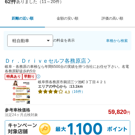
62件
ありました（11～20件）
距離の近い順
金額の安い順
評価の高い順
の料金を表示
車種から検索
Ｄｒ．Ｄｒｉｖｅセルフ各務原店
岐阜・各務原の車検なら年間6500台の実績を持つ当社にお任せ下さい。名電
各務原駅徒歩約5分
特典あり
早割り
岐阜県各務原市鵜沼三ツ池町３丁目４２１
エリアの中心から
:13.1km
（16件）
4.3
参考車検価格
59,820
円
法定24ヶ月点検対象