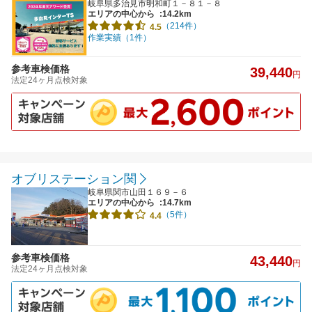
岐阜県多治見市明和町１－８１－８
エリアの中心から
:14.2km
（214件）
4.5
作業実績（1件）
参考車検価格
39,440
円
法定24ヶ月点検対象
オブリステーション関
岐阜県関市山田１６９－６
エリアの中心から
:14.7km
（5件）
4.4
参考車検価格
43,440
円
法定24ヶ月点検対象