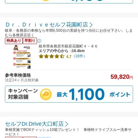
Ｄｒ．Ｄｒｉｖｅセルフ花園町店
岐阜・各務原の車検なら年間6,500台の実績を持つ当社にお任せ下さい。しま
むら各務原店近く
特典あり
早割り
岐阜県各務原市蘇原花園町４－８６
エリアの中心から
:16.4km
（18件）
4.7
参考車検価格
59,820
円
法定24ヶ月点検対象
セルフDr.Drive大口町店
車検実施でBOXティッシュ10箱プレゼント！ 車検時ドライブスルー洗車サ
ービス！