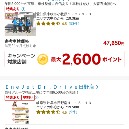
年間5,000台の実績。車検整備に自信あり！車検はぜひ、大森石油(株)へ
特典あり
愛知県小牧市小牧原１－２７８－３
エリアの中心から
:19.3km
（53件）
4.5
参考車検価格
47,650
円
法定24ヶ月点検対象
ＥｎｅＪｅｔ Ｄｒ．Ｄｒｉｖｅ日野店
自社グループ指定工場にて年間6,500台の実績！
特典あり
早割り
岐阜県岐阜市日野南４－１８－１３
エリアの中心から
:19.5km
（9件）
4.5