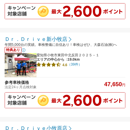
Ｄｒ．Ｄｒｉｖｅ新小牧店
年間5,000台の実績。車検整備に自信あり！車検はぜひ、大森石油(株)へ
特典あり
愛知県小牧市東田中北反田２０２５－１
エリアの中心から
:19.0km
（39件）
4.6
参考車検価格
47,650
円
法定24ヶ月点検対象
Ｄｒ．Ｄｒｉｖｅ小牧原店