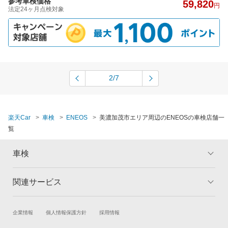
参考車検価格
59,820
円
法定24ヶ月点検対象
2/7
楽天Car
車検
ENEOS
美濃加茂市エリア周辺のENEOSの車検店舗一
覧
車検
関連サービス
トップ
マイページ
メリット
ご利用ガイド
試乗・商談
新車購入
企業情報
個人情報保護方針
採用情報
車検の基礎知識
キャンペーン一覧
楽天Car車買取
車検予約