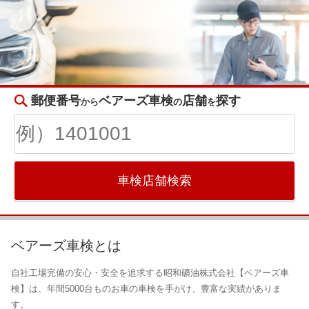
郵便番号
ベアーズ車検
店舗
探す
から
の
を
車検店舗検索
ベアーズ車検とは
自社工場完備の安心・安全を追求する昭和礦油株式会社【ベアーズ車
検】は、年間5000台ものお車の車検を手がけ、豊富な実績がありま
す。