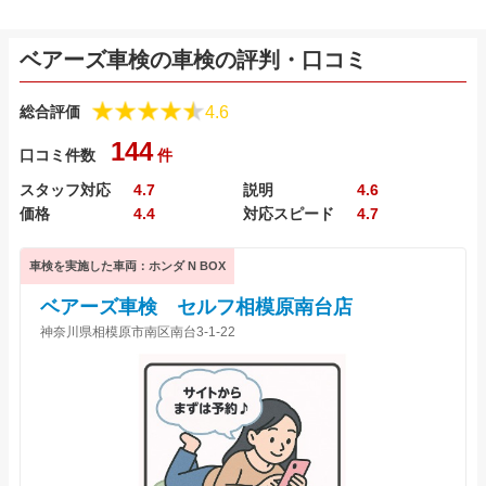
ベアーズ車検の車検の評判・口コミ
4.6
総合評価
144
口コミ件数
件
スタッフ対応
4.7
説明
4.6
価格
4.4
対応スピード
4.7
車検を実施した車両：ホンダ N BOX
ベアーズ車検 セルフ相模原南台店
神奈川県相模原市南区南台3-1-22