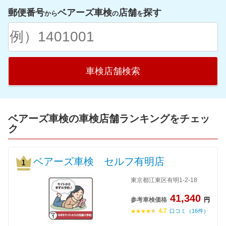
郵便番号
ベアーズ車検
店舗
探す
から
の
を
車検店舗検索
ベアーズ車検の車検店舗ランキングをチェッ
ク
ベアーズ車検 セルフ有明店
東京都江東区有明1-2-18
41,340
参考車検価格
円
4.7
口コミ（16件）