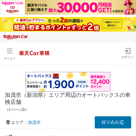
楽天Car車検
ログイン
メニュー
加茂市（新潟県）エリア周辺のオートバックスの車
検店舗
（1ページ目）
絞り込み
エリア：
加茂市