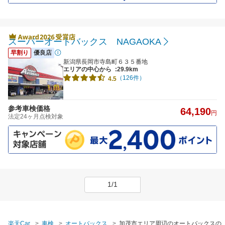
スーパーオートバックス NAGAOKA
早割り
優良店
新潟県長岡市寺島町６３５番地
エリアの中心から
:29.9km
（126件）
4.5
参考車検価格
64,190
円
法定24ヶ月点検対象
1/1
楽天Car
車検
オートバックス
加茂市エリア周辺のオートバックスの