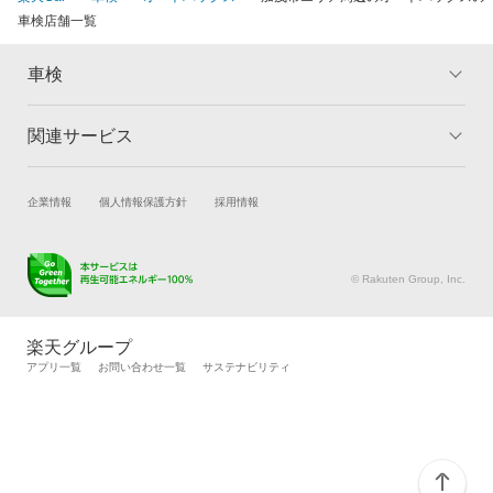
車検店舗一覧
車検
関連サービス
トップ
マイページ
メリット
ご利用ガイド
試乗・商談
新車購入
企業情報
個人情報保護方針
採用情報
車検の基礎知識
キャンペーン一覧
楽天Car車買取
車検予約
ランキング
よくある質問
キズ修理予約
洗車・コーティング予約
© Rakuten Group, Inc.
メンテナンス管理
タイヤ・パーツ購入
タイヤ交換サービス
楽天Car マガジン
楽天グループ
自動車カタログ
自動車保険
アプリ一覧
お問い合わせ一覧
サステナビリティ
楽天マイカー割