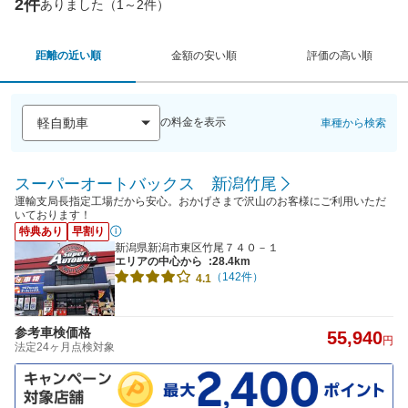
2件
ありました（1～2件）
距離の近い順
金額の安い順
評価の高い順
の料金を表示
車種から検索
スーパーオートバックス 新潟竹尾
運輸支局長指定工場だから安心。おかげさまで沢山のお客様にご利用いただ
いております！
特典あり
早割り
新潟県新潟市東区竹尾７４０－１
エリアの中心から
:28.4km
（142件）
4.1
参考車検価格
55,940
円
法定24ヶ月点検対象