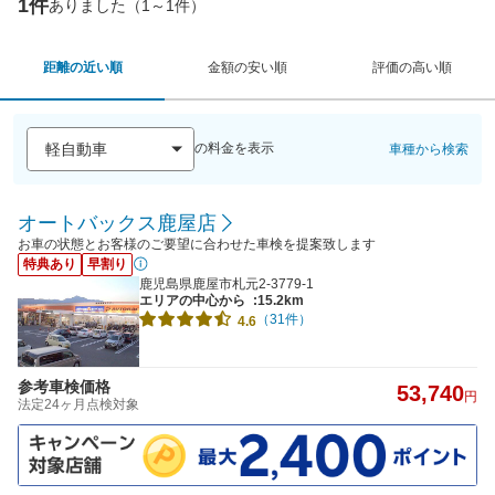
1件
ありました（1～1件）
距離の近い順
金額の安い順
評価の高い順
の料金を表示
車種から検索
オートバックス鹿屋店
お車の状態とお客様のご要望に合わせた車検を提案致します
特典あり
早割り
鹿児島県鹿屋市札元2-3779-1
エリアの中心から
:15.2km
（31件）
4.6
参考車検価格
53,740
円
法定24ヶ月点検対象