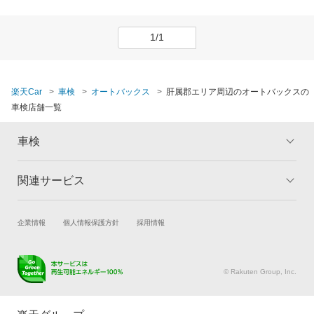
1/1
楽天Car
車検
オートバックス
肝属郡エリア周辺のオートバックスの
車検店舗一覧
車検
関連サービス
トップ
マイページ
メリット
ご利用ガイド
試乗・商談
新車購入
企業情報
個人情報保護方針
採用情報
車検の基礎知識
キャンペーン一覧
楽天Car車買取
車検予約
ランキング
よくある質問
キズ修理予約
洗車・コーティング予約
© Rakuten Group, Inc.
メンテナンス管理
タイヤ・パーツ購入
タイヤ交換サービス
楽天Car マガジン