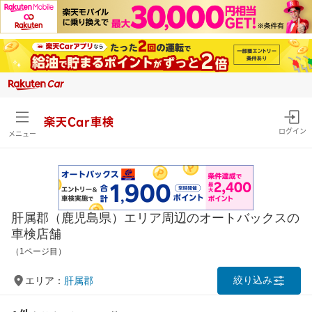
楽天Car車検
ログイン
メニュー
肝属郡（鹿児島県）エリア周辺のオートバックスの
車検店舗
（1ページ目）
絞り込み
エリア：
肝属郡