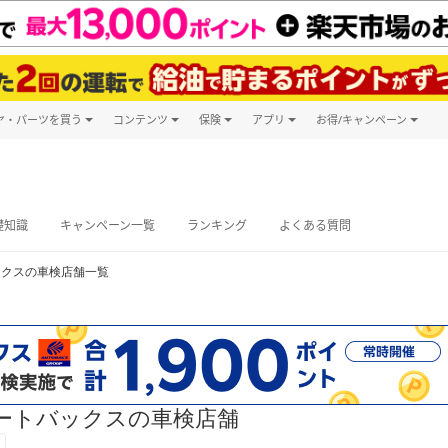
ヤ・パーツを買う
コンテンツ
保険
アプリ
お得/キャンペーン
楽天Carマガジン
キャンペーン
タイヤ・パーツ購入
自動車保険
楽天Carアプリ
自動車カタログ
タイヤ交換サービス
楽天マイカー
グ予約
礎知識
キャンペーン一覧
ランキング
よくある質問
ックスの車検店舗一覧
ートバックスの車検店舗