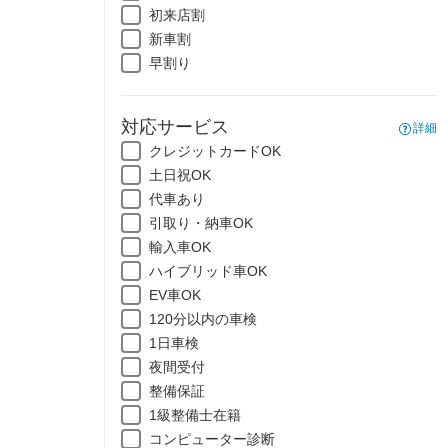
初来店割
新車割
早割り
対応サービス
詳細
クレジットカードOK
土日祝OK
代車あり
引取り・納車OK
輸入車OK
ハイブリッド車OK
EV車OK
120分以内の車検
1日車検
夜間受付
整備保証
1級整備士在籍
コンピューター診断