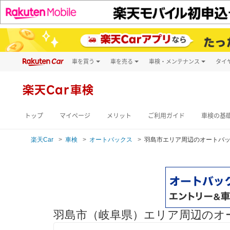
車を買う
車を売る
車検・メンテナンス
タイ
試乗・商談
楽天Car車買取
車検予約
キズ修理予約
新車
楽天Car車検
洗車・コーティン
メンテナンス管理
トップ
マイページ
メリット
ご利用ガイド
車検の基
楽天Car
車検
オートバックス
羽島市エリア周辺のオートバ
羽島市（岐阜県）エリア周辺のオ